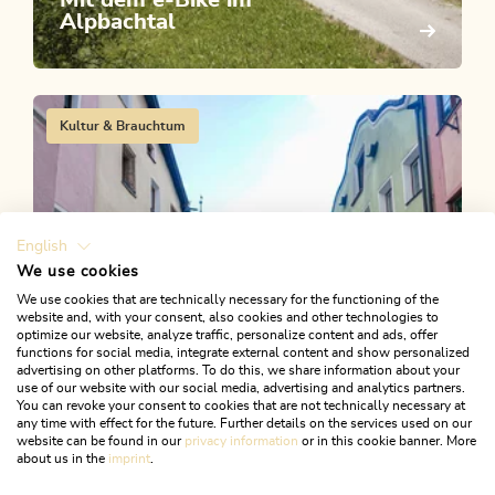
Alpbachtal
Kultur & Brauchtum
English
We use cookies
We use cookies that are technically necessary for the functioning of the
website and, with your consent, also cookies and other technologies to
optimize our website, analyze traffic, personalize content and ads, offer
functions for social media, integrate external content and show personalized
advertising on other platforms. To do this, we share information about your
use of our website with our social media, advertising and analytics partners.
You can revoke your consent to cookies that are not technically necessary at
06. Mai 2022
any time with effect for the future. Further details on the services used on our
website can be found in our
privacy information
or in this cookie banner. More
Glasstadt Rattenberg: Die
about us in the
imprint
.
kleinste Stadt Österreichs