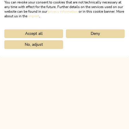
You can revoke your consent to cookies that are not technically necessary at
23. September 2022
any time with effect for the future. Further details on the services used on our
website can be found in our
privacy information
or in this cookie banner. More
Käsegenuss auf hohem
about us in the
imprint
.
Niveau
Accept all
Deny
No, adjust
Home
Christine Margreiter - Vermieterin zwischen Tradition und Moderne
ALPBACHTAL
Das ist Tirol.
NEWSLETTER
Geheimtipps und Exklusive
Angebote!