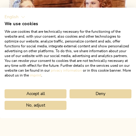
English
We use cookies
We use cookies that are technically necessary for the functioning of the
website and, with your consent, also cookies and other technologies to
optimize our website, analyze traffic, personalize content and ads, offer
functions for social media, integrate external content and show personalized
advertising on other platforms. To do this, we share information about your
use of our website with our social media, advertising and analytics partners.
You can revoke your consent to cookies that are not technically necessary at
18. März 2023
any time with effect for the future. Further details on the services used on our
website can be found in our
privacy information
or in this cookie banner. More
Wo gibt's den besten
about us in the
imprint
.
Kaiserschmarrn?
Accept all
Deny
No, adjust
Home
Die kühlsten Plätze an heißen Tagen
ALPBACHTAL