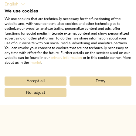
English
We use cookies
We use cookies that are technically necessary for the functioning of the
website and, with your consent, also cookies and other technologies to
optimize our website, analyze traffic, personalize content and ads, offer
functions for social media, integrate external content and show personalized
advertising on other platforms. To do this, we share information about your
use of our website with our social media, advertising and analytics partners.
You can revoke your consent to cookies that are not technically necessary at
23. September 2022
any time with effect for the future. Further details on the services used on our
website can be found in our
privacy information
or in this cookie banner. More
Käsegenuss auf hohem
about us in the
imprint
.
Niveau
Accept all
Deny
No, adjust
Home
Thomas Bertagnolli und die Welt der alten Bauernhöfe
ALPBACHTAL
Das ist Tirol.