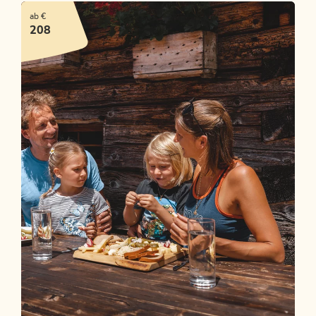
ab €
208