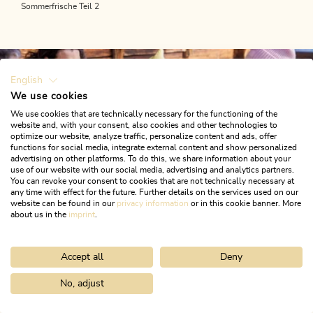
Sommerfrische Teil 2
English
We use cookies
We use cookies that are technically necessary for the functioning of the
website and, with your consent, also cookies and other technologies to
optimize our website, analyze traffic, personalize content and ads, offer
functions for social media, integrate external content and show personalized
advertising on other platforms. To do this, we share information about your
use of our website with our social media, advertising and analytics partners.
Bergluft fürs Postfach?
You can revoke your consent to cookies that are not technically necessary at
any time with effect for the future. Further details on the services used on our
website can be found in our
privacy information
or in this cookie banner. More
HAUPTSACHE GEMEINSAM!
Wenn du die Berge magst, wirst du unseren Newsletter
about us in the
imprint
.
lieben!
Familienzeit im Winter
Accept all
Deny
JETZT ANMELDEN!
Warum sollte deine Familie im Winter das Alpbachtal
No, adjust
besuchen? Die Antwort ist einfach: Es bietet ein
Winterparadies, das Groß und Klein gleichermaßen