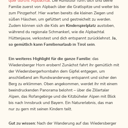
quer durchs Alpbachtal
. Die Rundtour führt dich und deine
Familie zuerst von Alpbach über die Gratlspitze und weiter bis
zum Pinzgerhof. Hier warten bereits die kleinen Ziegen und
süßen Häschen, um gefüttert und gestreichelt zu werden.
Zudem können sich die Kids am
Kinderspielplatz
austoben,
während du regionale Schmankerl, wie die Alpbachtal
Hüttenjause, verkostest und dich entspannt zurücklehnst.
Ja,
so gemütlich kann Familienurlaub in Tirol sein
.
Ein weiteres Highlight für die ganze Familie:
das
Wiedersberger Horn erobern! Zunächst fahrt ihr gemütlich mit
der Wiedersbergerhornbahn dem Gipfel entgegen, um
anschließend am Rundwanderweg entspannt und sicher den
Berg zu erklimmen. Oben angekommen, werdet ihr mit einem
beeindruckenden Panorama belohnt – über die Zillertaler
Alpen, das Rofangebirge und die Kitzbüheler Alpen mit Blick
bis nach Innsbruck und Bayern. Ein Naturerlebnis, das man
nur zu gern mit seinen Kindern teilt.
Gut zu wissen:
Nach der Wanderung auf das Wiedersberger