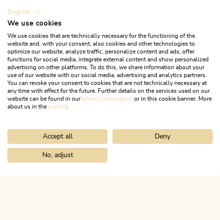
English
We use cookies
We use cookies that are technically necessary for the functioning of the
website and, with your consent, also cookies and other technologies to
optimize our website, analyze traffic, personalize content and ads, offer
functions for social media, integrate external content and show personalized
advertising on other platforms. To do this, we share information about your
use of our website with our social media, advertising and analytics partners.
You can revoke your consent to cookies that are not technically necessary at
any time with effect for the future. Further details on the services used on our
website can be found in our
privacy information
or in this cookie banner. More
about us in the
imprint
.
Accept all
Deny
Top Events
No, adjust
DIE HIGHLIGHTS
Home
Aktivitäten
Wandern & Klammen
Klammen
ALPBACHTAL
Das ist Tirol.