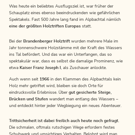
Was heute ein beliebtes Ausflugsziel ist, war früher der
Schauplatz eines ebenso beeindruckenden wie gefährlichen
Spektakels. Fast 500 Jahre lang fand im Alpbachtal nämlich
eine der größten Holztriften Europas
statt.
Bei der
Brandenberger Holztrift
wurden mehrere Male im
Jahr tonnenschwere Holzstämme mit der Kraft des Wassers
ins Tal befördert. Und das war ein Unterfangen, das so
spektakulär war, dass es selbst die damalige Prominenz, wie
etwa
Kaiser Franz Joseph I
, als Zuschauer anlockte.
Auch wenn seit
1966
in den Klammen des Alpbachtals kein
Holz mehr getriftet wird, bleiben sie doch Orte für
eindrucksvolle Erlebnisse. Über
gut gesicherte Steige,
Brücken und Stufen
wandert man entlang des Wassers –
und entdeckt hinter jeder Wegbiegung ein neues Abenteuer.
Trittsicherheit ist dabei freilich auch heute noch gefragt.
Die schmalen, oftmals rutschigen Wege erfordern festes
Schuhwerk und umsichtiges Verhalten. Belohnt wird man