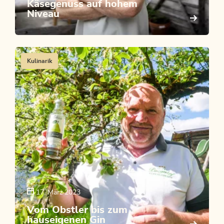
Käsegenuss auf hohem
Niveau
Kulinarik
17. März 2023
Vom Obstler bis zum
hauseigenen Gin