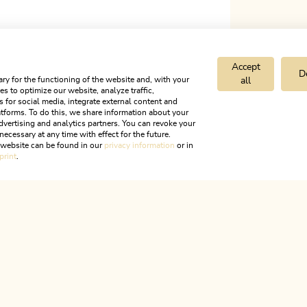
Accept
D
ry for the functioning of the website and, with your
all
s to optimize our website, analyze traffic,
s for social media, integrate external content and
tforms. To do this, we share information about your
dvertising and analytics partners. You can revoke your
necessary at any time with effect for the future.
KTIVIEREN
r website can be found in our
privacy information
or in
print
.