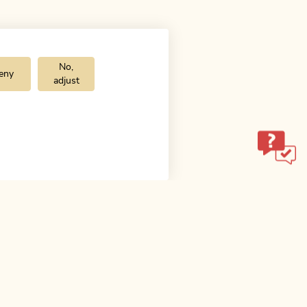
No,
eny
adjust