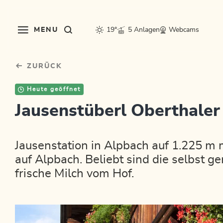
Table Of Content
sr.skip-to.main-content
sr.skip-to.table-of-contents
sr.skip-to.main-navigation
MENU
19°
5 Anlagen
Webcams
ZURÜCK
Heute geöffnet
Jausenstüberl Oberthaler
Jausenstation in Alpbach auf 1.225 m 
auf Alpbach. Beliebt sind die selbst 
frische Milch vom Hof.