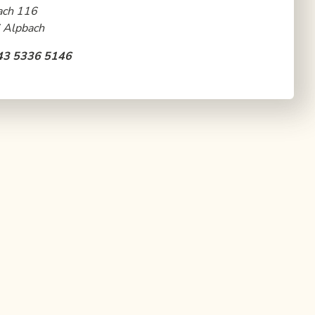
ach 116
 Alpbach
43 5336 5146