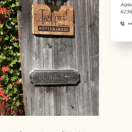
Alpb
6236
+