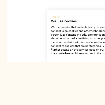
English
We use cookies
We use cookies that are technically necessa
consent, also cookies and other technologie
personalize content and ads, offer function
show personalized advertising on other pla
use of our website with our social media, a
consent to cookies that are not technically 
ALLE COOKIES A
Further details on the services used on ou
this cookie banner. More about us in the
im
Linktipps