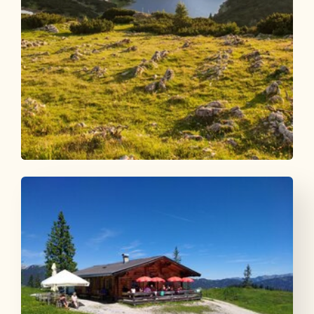
Mountainbike
Schwer
Bike & Hike Roßkogel und Zireiner See
Länge
24.99 km
Dauer
5:00 h
Höhenmeter
1506 hm
1506 hm