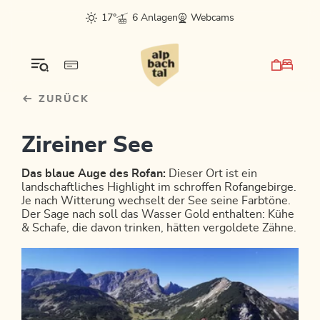
Table Of Content
sr.skip-to.main-content
sr.skip-to.table-of-contents
sr.skip-to.main-navigation
17°
6 Anlagen
Webcams
ZURÜCK
Zireiner See
Das blaue Auge des Rofan:
Dieser Ort ist ein
landschaftliches Highlight im schroffen Rofangebirge.
Je nach Witterung wechselt der See seine Farbtöne.
Der Sage nach soll das Wasser Gold enthalten: Kühe
& Schafe, die davon trinken, hätten vergoldete Zähne.