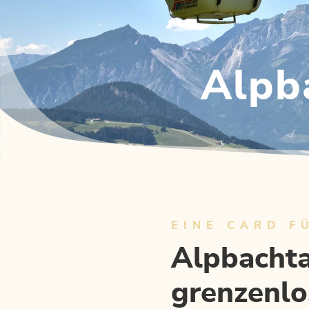
Alpb
EINE CARD F
Alpbachta
grenzenl