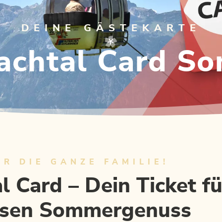
DEINE GÄSTEKARTE
achtal Card S
ÜR DIE GANZE FAMILIE!
l Card – Dein Ticket fü
osen Sommergenuss