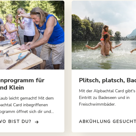
enprogramm für
Plitsch, platsch, B
nd Klein
Mit der Alpbachtal Card gibt's
Eintritt zu Badeseen und in
laub leicht gemacht! Mit dem
Freischwimmbäder.
bachtal Card inbegriffenen
ogramm öffnet sich dir und
ilie die Tür zu jeder Menge
WO BIST DU?
ABKÜHLUNG GESUCHT
Spaß, ohne lange Planung.