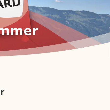
ommer
r