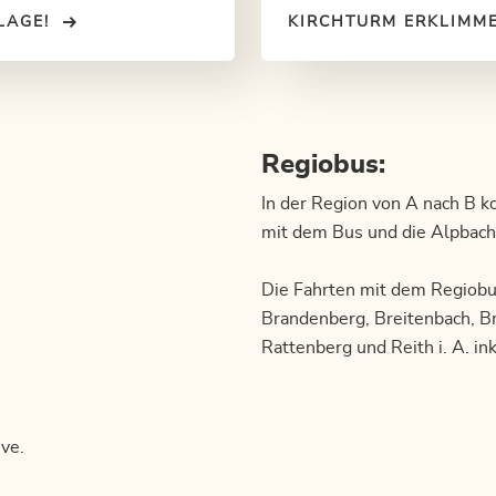
s Spielvergnügen – in- und
Rattenberg – das gibt’s mit de
LAGE!
KIRCHTURM ERKLIMM
Alpbachtal Card im Augustin
Regiobus:
In der Region von A nach B 
mit dem Bus und die Alpbacht
Die Fahrten mit dem Regiobu
Brandenberg, Breitenbach, Br
Rattenberg und Reith i. A. ink
ive.