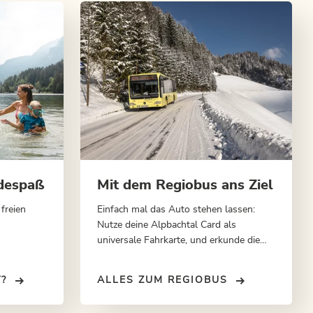
adespaß
Mit dem Regiobus ans Ziel
 freien
Einfach mal das Auto stehen lassen:
Nutze deine Alpbachtal Card als
universale Fahrkarte, und erkunde die
zehn Gemeinden bequem über das gut
ausgebaute Regiobusnetz.
?
ALLES ZUM REGIOBUS