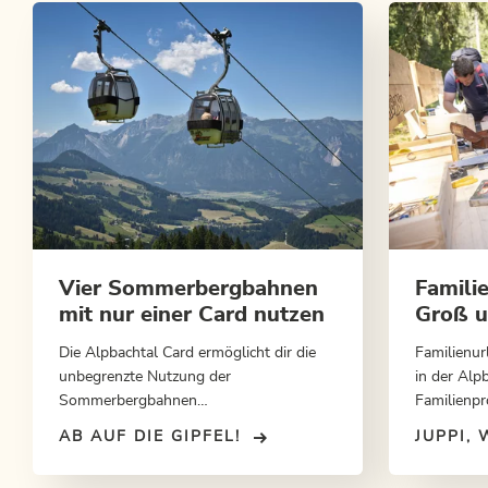
Vier Sommerbergbahnen
Famili
mit nur einer Card nutzen
Groß u
Die Alpbachtal Card ermöglicht dir die
Familienur
unbegrenzte Nutzung der
in der Alp
Sommerbergbahnen
Familienpr
Wiedersbergerhornbahn Alpbach,
deiner Fam
AB AUF DIE GIPFEL!
JUPPI, 
Reitherkogelbahn Reith i. A.,
Spiel und 
Markbachjochbahn und Schatzbergbahn