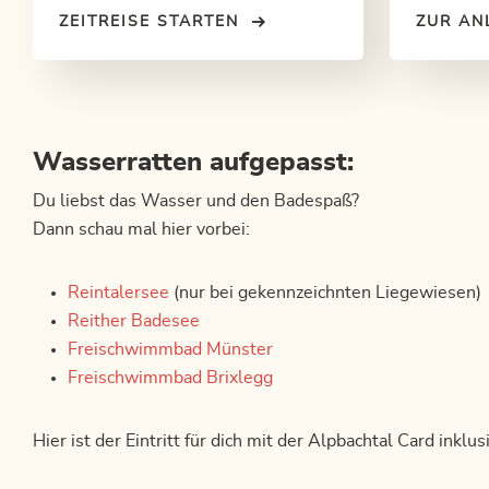
Die Zeitmaschine? Deine Alpbachtal
kostenlose
ZEITREISE STARTEN
ZUR AN
Card!
outdoor.
Wasserratten aufgepasst:
Du liebst das Wasser und den Badespaß?
Dann schau mal hier vorbei:
Reintalersee
(nur bei gekennzeichnten Liegewiesen)
Reither Badesee
Freischwimmbad Münster
Freischwimmbad Brixlegg
Hier ist der Eintritt für dich mit der Alpbachtal Card inklus