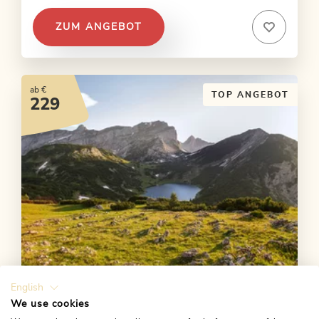
ZUM ANGEBOT
ab €
TOP ANGEBOT
229
English
4 Tage - 4 Gipfeltour
We use cookies