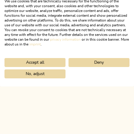
We use cookies that are technically necessary for the functioning of the
3 Übernachtungen mit Halbpension, 1x Lunchpaket,
website and, with your consent, also cookies and other technologies to
Wanderkarte für die Mehrtagestour mit 50 km, 3.600
optimize our website, analyze traffic, personalize content and ads, offer
HM.
functions for social media, integrate external content and show personalized
advertising on other platforms. To do this, we share information about your
use of our website with our social media, advertising and analytics partners.
You can revoke your consent to cookies that are not technically necessary at
ZUM ANGEBOT
any time with effect for the future. Further details on the services used on our
website can be found in our
privacy information
or in this cookie banner. More
about us in the
imprint
.
Weiter stöbern!
ZU ALLEN ANGEBOTEN
Accept all
Deny
No, adjust
Home
Urlaub planen & buchen
Top Angebote
3-Tages-Familie
ALPBACHTAL
Das ist Tirol.