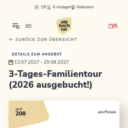
Table Of Content
Ähnliche Angebote entdecken
sr.skip-to.main-content
sr.skip-to.table-of-contents
sr.skip-to.main-navigation
19°
6 Anlagen
Webcams
ZURÜCK ZUR ÜBERSICHT
DETAILS ZUM ANGEBOT
13.07.2027 - 29.08.2027
3-Tages-Familientour
(2026 ausgebucht!)
ab €
pro Person
208