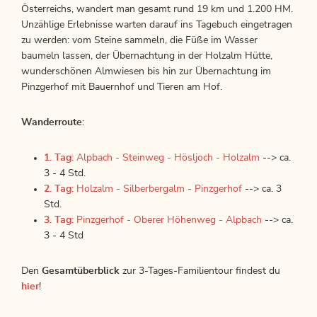
Österreichs, wandert man gesamt rund 19 km und 1.200 HM.
Unzählige Erlebnisse warten darauf ins Tagebuch eingetragen
zu werden: vom Steine sammeln, die Füße im Wasser
baumeln lassen, der Übernachtung in der Holzalm Hütte,
wunderschönen Almwiesen bis hin zur Übernachtung im
Pinzgerhof mit Bauernhof und Tieren am Hof.
Wanderroute
:
1. Tag
: Alpbach - Steinweg - Hösljoch - Holzalm
--> ca.
3 - 4 Std.
2. Tag
: Holzalm - Silberbergalm - Pinzgerhof
--> ca. 3
Std.
3. Tag
: Pinzgerhof - Oberer Höhenweg - Alpbach
--> ca.
3 - 4 Std
Den
Gesamtüberblick
zur 3-Tages-Familientour findest du
hier
!