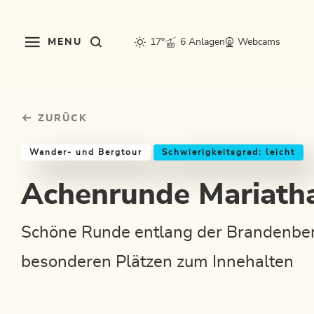
Table Of Content
Achenrunde Mariathal
Einkehrmöglichkeiten & Tipps
Weitere Tourentipps
sr.skip-to.main-content
sr.skip-to.table-of-contents
sr.skip-to.main-navigation
MENU
17°
6 Anlagen
Webcams
ZURÜCK
Wander- und Bergtour
Schwierigkeitsgrad: leicht
Achenrunde Mariath
Schöne Runde entlang der Brandenber
besonderen Plätzen zum Innehalten