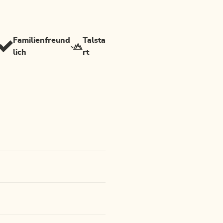
Familienfreund
Talsta
lich
rt