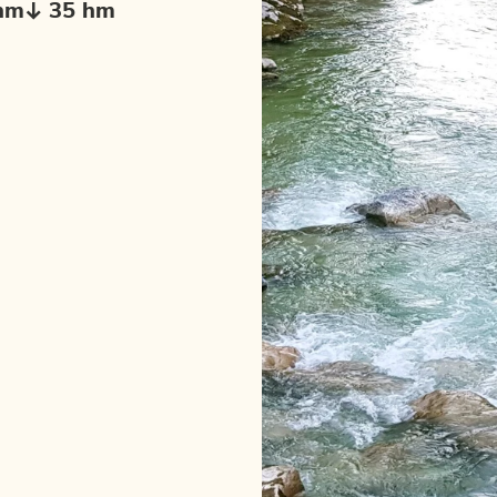
hm
35 hm