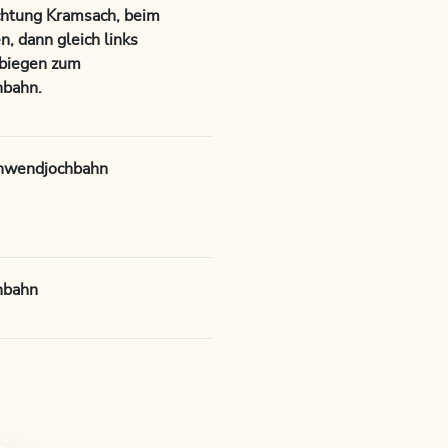
chtung Kramsach, beim
n, dann gleich links
bbiegen zum
hbahn.
nnwendjochbahn
hbahn