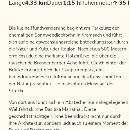
Länge
4.33 km
Dauer
1:15 h
Höhenmeter
35 
Die kleine Rundwanderung beginnt am Parkplatz der
ehemaligen Sonnwendjochbahn in Kramsach und führt
dich auf eine abwechslungsreiche Entdeckungstour durch
die Natur und Kultur der Region. Nach etwa 500 Metern
erreichst du eine markante Holzbrücke, die über die
rauschende Brandenberger Ache führt. Gleich hinter der
Brücke erwartet dich der Skulpturenpark, ein
beeindruckendes Freiluftmuseum, das Kunst inmitten
der Natur präsentiert – ein absolutes Muss auf der
Strecke.
Von dort aus lohnt sich ein Abstecher zur nahegelegenen
Wallfahrtskirche Basilika Mariathal. Diese
geschichtsträchtige Kirche beeindruckt nicht nur durch
ihre Architektur, sondern lädt auch zu einem Moment der