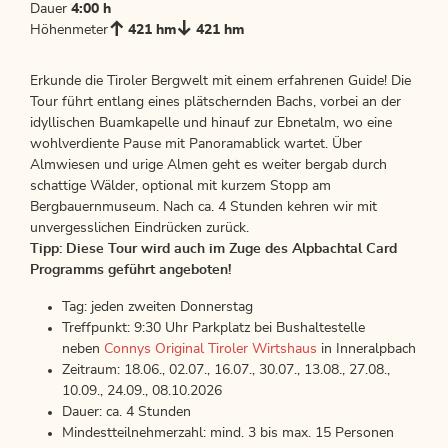
Dauer
4:00 h
Höhenmeter
421 hm
421 hm
Erkunde die Tiroler Bergwelt mit einem erfahrenen Guide! Die
Tour führt entlang eines plätschernden Bachs, vorbei an der
idyllischen Buamkapelle und hinauf zur Ebnetalm, wo eine
wohlverdiente Pause mit Panoramablick wartet. Über
Almwiesen und urige Almen geht es weiter bergab durch
schattige Wälder, optional mit kurzem Stopp am
Bergbauernmuseum. Nach ca. 4 Stunden kehren wir mit
unvergesslichen Eindrücken zurück.
Tipp: Diese Tour wird auch im Zuge des Alpbachtal Card
Programms geführt angeboten!
Tag: jeden zweiten Donnerstag
Treffpunkt: 9:30 Uhr Parkplatz bei Bushaltestelle
neben
Connys Original Tiroler Wirtshaus
in Inneralpbach
Zeitraum: 18.06., 02.07., 16.07., 30.07., 13.08., 27.08.,
10.09., 24.09., 08.10.2026
Dauer: ca. 4 Stunden
Mindestteilnehmerzahl: mind. 3 bis max. 15 Personen