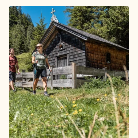
Wander- und Bergtour
Mittel
Familiengipfelsieg am Wiedersberger
Horn
Länge
3.34 km
Dauer
2:00 h
Höhenmeter
280 hm
280 hm