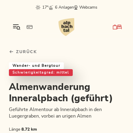
Table Of Content
Almenwanderung Inneralpbach (geführt)
Einkehrmöglichkeiten & Tipps
Weitere Tourentipps
sr.skip-to.main-content
sr.skip-to.table-of-contents
sr.skip-to.main-navigation
17°
6 Anlagen
Webcams
ZURÜCK
Wander- und Bergtour
Schwierigkeitsgrad: mittel
Almenwanderung
Inneralpbach (geführt)
Geführte Almentour ab Inneralpbach in den
Luegergraben, vorbei an urigen Almen
Länge
8.72 km