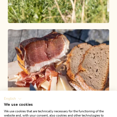
Wander- und Bergtour
Mittel
Panoramawanderung Alpbach Hösljoch
Länge
7.7 km
Dauer
2:45 h
Höhenmeter
410 hm
410 hm
English
We use cookies
We use cookies that are technically necessary for the functioning of the
website and, with your consent, also cookies and other technologies to