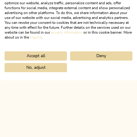
optimize our website, analyze traffic, personalize content and ads, offer
functions for social media, integrate external content and show personalized
advertising on other platforms. To do this, we share information about your
use of our website with our social media, advertising and analytics partners.
You can revoke your consent to cookies that are not technically necessary at
any time with effect for the future. Further details on the services used on our
website can be found in our
privacy information
or in this cookie banner. More
about us in the
imprint
.
Accept all
Deny
Wander- und Bergtour
Mittel
Schmankerl Tour Reith i.A.
No, adjust
Home
Urlaub planen & buchen
Tourenplaner
Almenwanderung 
Länge
5.86 km
Dauer
2:00 h
Höhenmeter
155 hm
155 hm
ALPBACHTAL
Das ist Tirol.
NEWSLETTER