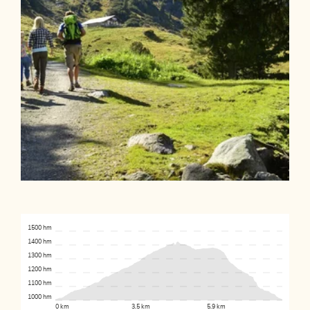
1500 hm
1400 hm
1300 hm
1200 hm
1100 hm
1000 hm
0 km
3.5 km
5.9 km