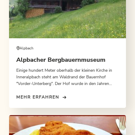
Alpbach
Alpbacher Bergbauernmuseum
Einige hundert Meter oberhalb der kleinen Kirche in
Inneralpbach steht am Waldrand der Bauernhof
"Vorder-Unterberg". Der Hof wurde in den Jahren
1636 bis 1638 von heimischen Zimmerleuten erbaut
und war bis 1952 bewohnt.
MEHR ERFAHREN