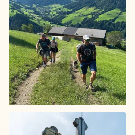
Wander- und Bergtour
Mittel
Alpbach über Bischofer Joch zur
Holzalm
Länge
12.02 km
Dauer
4:00 h
Höhenmeter
704 hm
704 hm