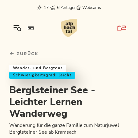
Table Of Content
Berglsteiner See - Leichter Lernen Wanderweg
Einkehrmöglichkeiten & Tipps
Weitere Tourentipps
sr.skip-to.main-content
sr.skip-to.table-of-contents
sr.skip-to.main-navigation
17°
6 Anlagen
Webcams
ZURÜCK
Wander- und Bergtour
Schwierigkeitsgrad: leicht
Berglsteiner See -
Leichter Lernen
Wanderweg
Wanderung für die ganze Familie zum Naturjuwel
Berglsteiner See ab Kramsach