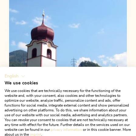
Länge
6.31 km
Dauer
3:00 h
Höhenmeter
554 hm
113 hm
English
We use cookies
We use cookies that are technically necessary for the functioning of the
website and, with your consent, also cookies and other technologies to
optimize our website, analyze traffic, personalize content and ads, offer
functions for social media, integrate external content and show personalized
advertising on other platforms. To do this, we share information about your
use of our website with our social media, advertising and analytics partners.
You can revoke your consent to cookies that are not technically necessary at
any time with effect for the future. Further details on the services used on our
website can be found in our
privacy information
or in this cookie banner. More
about us in the
imprint
.