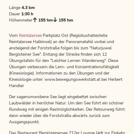
Länge
4.3 km
Dauer
1:30 h
Höhenmeter
155 hm
155 hm
Vom
Reintalersee
Parkplatz Ost (Regiobushaltestelle
Reintalersee Halbinsel) an der Panoramatafel vorbei und
ansteigend der Forststraße folgen bis zum "Naturjuwel
Berglsteiner See". Entlang der Strecke finden sich 12
Übungstafeln für den "Leichter Lernen Wanderweg". Diese
Übungen verbessern die Lern- und Konzentrationsfähigkeit
(Kinesiologie). Informationen zu den Übungen und der
Kinesiologie unter: www.bewegungswerkstatt.at bei Herbert
Handler
Der sagenumwobene See liegt eingebettet zwischen
Laubwälder in herrlicher Natur. Um den See führt ein schöner
Rundweg mit einigen Rastmöglichkeiten. Der Retourweg führt
dann wieder über die Forststraße abwärts zurück zum
Ausgangspunkt.
Das Restaurant Berglsteinersee 712er Lounge lädt zur Einkehr