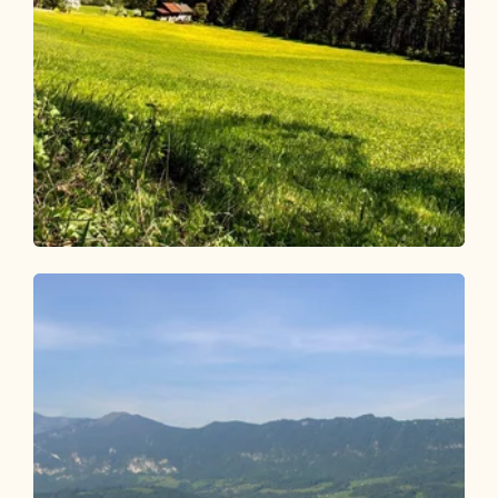
Wander- und Bergtour
Leicht
Dorfwanderung Münster Höllenstein R3
Länge
3.48 km
Dauer
1:00 h
Höhenmeter
120 hm
120 hm