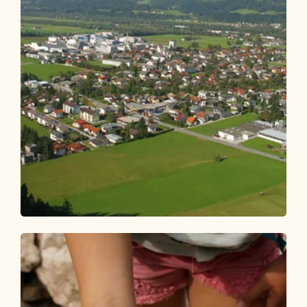
Wander- und Bergtour
Leicht
Kundl Dorfwanderung Kaltenbrunn
Länge
6.74 km
Dauer
1:45 h
Höhenmeter
48 hm
48 hm