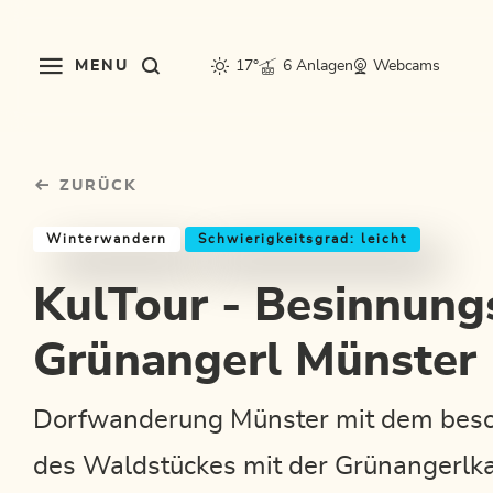
Table Of Content
KulTour - Besinnungsweg Grünangerl Münster
Einkehrmöglichkeiten & Tipps
Weitere Tourentipps
sr.skip-to.main-content
sr.skip-to.table-of-contents
sr.skip-to.main-navigation
MENU
17°
6 Anlagen
Webcams
ZURÜCK
Winterwandern
Schwierigkeitsgrad: leicht
KulTour - Besinnun
Grünangerl Münster
Dorfwanderung Münster mit dem beso
des Waldstückes mit der Grünangerlka