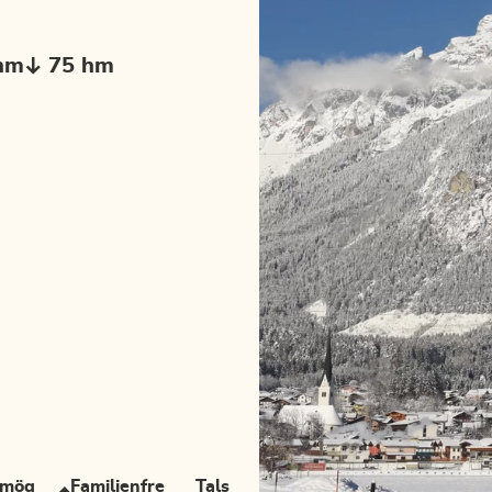
hm
75 hm
rmög
Familienfre
Tals