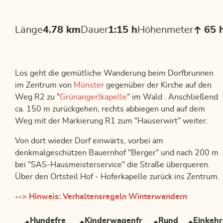
Länge
4.78 km
Dauer
1:15 h
Höhenmeter
65 
Los geht die gemütliche Wanderung beim Dorfbrunnen
im Zentrum von
Münster
gegenüber der Kirche auf den
Weg R2 zu "
Grünangerlkapelle
" im Wald . Anschließend
ca. 150 m zurückgehen, rechts abbiegen und auf dem
Weg mit der Markierung R1 zum "Hauserwirt" weiter.
Von dort wieder Dorf einwärts, vorbei am
denkmalgeschützen Bauernhof "Berger" und nach 200 m
bei "SAS-Hausmeisterservice" die Straße überqueren.
Über den Ortsteil Hof - Hoferkapelle zurück ins Zentrum.
--> Hinweis: Verhaltensregeln Winterwandern
Hundefre
Kinderwagenfr
Rund
Einkeh