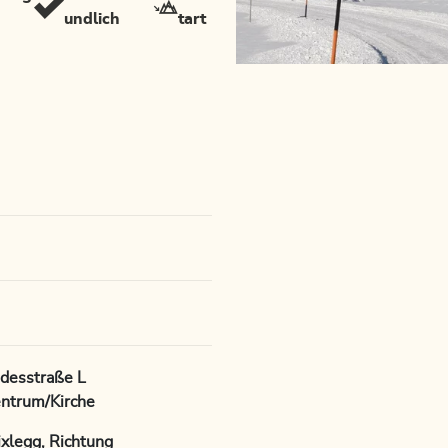
undlich
tart
desstraße L
entrum/Kirche
xlegg, Richtung