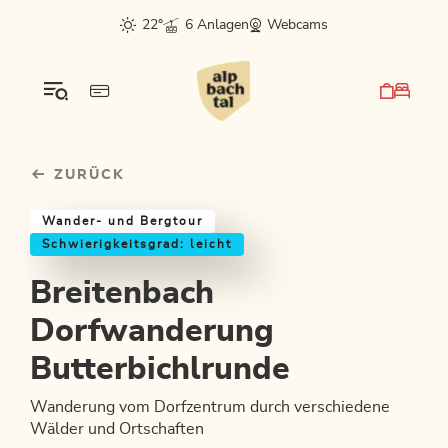
Table Of Content
Breitenbach Dorfwanderung Butterbichlrunde
Einkehrmöglichkeiten & Tipps
Weitere Tourentipps
sr.skip-to.main-content
sr.skip-to.table-of-contents
sr.skip-to.main-navigation
22°
6 Anlagen
Webcams
ZURÜCK
Wander- und Bergtour
Schwierigkeitsgrad: leicht
Breitenbach
Dorfwanderung
Butterbichlrunde
Wanderung vom Dorfzentrum durch verschiedene
Wälder und Ortschaften