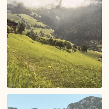
Wander- und Bergtour
Leicht
Steinweg-Runde über Mühlbachweg
Länge
7.31 km
Dauer
2:45 h
Höhenmeter
471 hm
471 hm