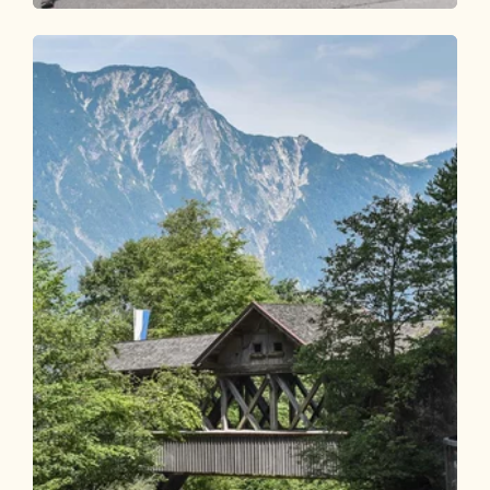
Wander- und Bergtour
Leicht
Mittlerer Höhenweg Familienwanderung
Länge
6.29 km
Dauer
2:00 h
Höhenmeter
176 hm
176 hm