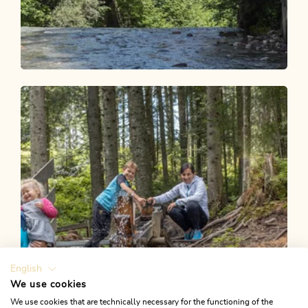
Wander- und Bergtour
Leicht
Wanderung zum Gasthaus Kundler
Klamm
Länge
1.65 km
Dauer
0:35 h
Höhenmeter
24 hm
24 hm
English
We use cookies
We use cookies that are technically necessary for the functioning of the