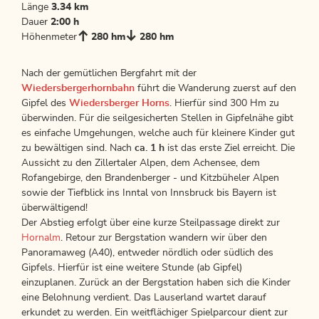
Länge
3.34 km
Dauer
2:00 h
Höhenmeter
280 hm
280 hm
Nach der gemütlichen Bergfahrt mit der
Wiedersbergerhornbahn
führt die Wanderung zuerst auf den
Gipfel des
Wiedersberger Horns
. Hierfür sind 300 Hm zu
überwinden. Für die seilgesicherten Stellen in Gipfelnähe gibt
es einfache Umgehungen, welche auch für kleinere Kinder gut
zu bewältigen sind. Nach
ca. 1 h
ist das erste Ziel erreicht. Die
Aussicht zu den Zillertaler Alpen, dem Achensee, dem
Rofangebirge, den Brandenberger - und Kitzbüheler Alpen
sowie der Tiefblick ins Inntal von Innsbruck bis Bayern ist
überwältigend!
Der Abstieg erfolgt über eine kurze Steilpassage direkt zur
Hornalm
. Retour zur Bergstation wandern wir über den
Panoramaweg (A40), entweder nördlich oder südlich des
Gipfels. Hierfür ist eine weitere Stunde (ab Gipfel)
einzuplanen. Zurück an der Bergstation haben sich die Kinder
eine Belohnung verdient. Das Lauserland wartet darauf
erkundet zu werden. Ein weitflächiger Spielparcour dient zur