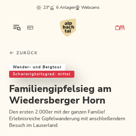
Table Of Content
Familiengipfelsieg am Wiedersberger Horn
Einkehrmöglichkeiten & Tipps
Weitere Tourentipps
sr.skip-to.main-content
sr.skip-to.table-of-contents
sr.skip-to.main-navigation
23°
6 Anlagen
Webcams
ZURÜCK
Wander- und Bergtour
Schwierigkeitsgrad: mittel
Familiengipfelsieg am
Wiedersberger Horn
Den ersten 2.000er mit der ganzen Familie!
Erlebnisreiche Gipfelwanderung mit anschließendem
Besuch im Lauserland.