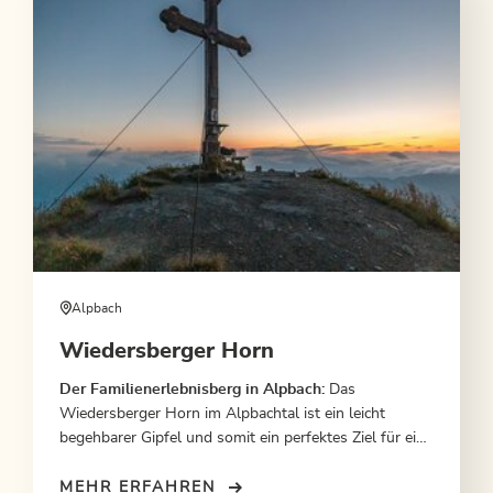
Alpbach
Wiedersberger Horn
Der Familienerlebnisberg in Alpbach:
Das
Wiedersberger Horn im Alpbachtal ist ein leicht
begehbarer Gipfel und somit ein perfektes Ziel für eine
Tour mit der ganzen Familie. Von der Bergstation der
Wiedersbergerhornbahn geht es in einer Stunde auf
MEHR ERFAHREN