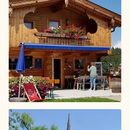
Wander- und Bergtour
Mittel
Wanderung zur Wildsauhütte
Länge
11.27 km
Dauer
3:00 h
Höhenmeter
450 hm
450 hm