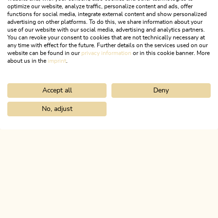
optimize our website, analyze traffic, personalize content and ads, offer
functions for social media, integrate external content and show personalized
advertising on other platforms. To do this, we share information about your
use of our website with our social media, advertising and analytics partners.
You can revoke your consent to cookies that are not technically necessary at
any time with effect for the future. Further details on the services used on our
website can be found in our
privacy information
or in this cookie banner. More
about us in the
imprint
.
Accept all
Deny
Wander- und Bergtour
Mittel
Reither Kogel Gipfelerlebnis
No, adjust
Home
Urlaub planen & buchen
Tourenplaner
Familiengipfelsi
Länge
4.88 km
Dauer
1:45 h
Höhenmeter
290 hm
290 hm
ALPBACHTAL
Das ist Tirol.
NEWSLETTER