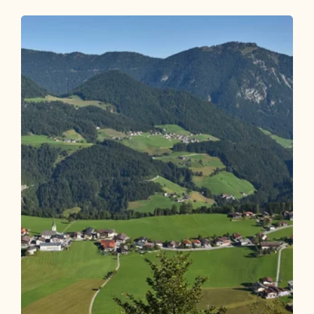
Wander- und Bergtour
Mittel
Jakobsweg ab Breitenbach
Länge
25.32 km
Dauer
7:00 h
Höhenmeter
260 hm
330 hm