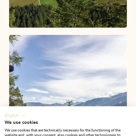
Wander- und Bergtour
Mittel
Brandenberg Dorfwanderung
Rodelhütte
Länge
8.08 km
Dauer
2:30 h
Höhenmeter
312 hm
312 hm
English
We use cookies
We use cookies that are technically necessary for the functioning of the
website and, with your consent, also cookies and other technologies to