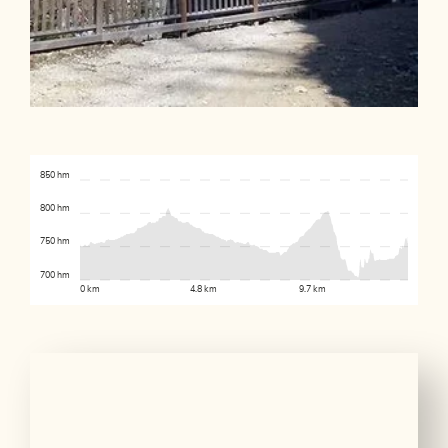
850 hm
800 hm
750 hm
700 hm
0 km
4.8 km
9.7 km