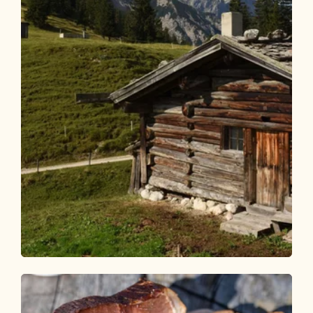
Wander- und Bergtour
Mittel
Almwanderung Anderl´s Almhütte
Länge
7.65 km
Dauer
2:30 h
Höhenmeter
356 hm
356 hm