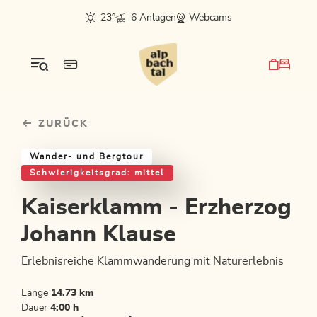
Table Of Content
Kaiserklamm - Erzherzog Johann Klause
Einkehrmöglichkeiten & Tipps
Weitere Tourentipps
sr.skip-to.main-content
sr.skip-to.table-of-contents
sr.skip-to.main-navigation
23°
6 Anlagen
Webcams
ZURÜCK
Wander- und Bergtour
Schwierigkeitsgrad: mittel
Kaiserklamm - Erzherzog
Johann Klause
Erlebnisreiche Klammwanderung mit Naturerlebnis
Länge
14.73 km
Dauer
4:00 h