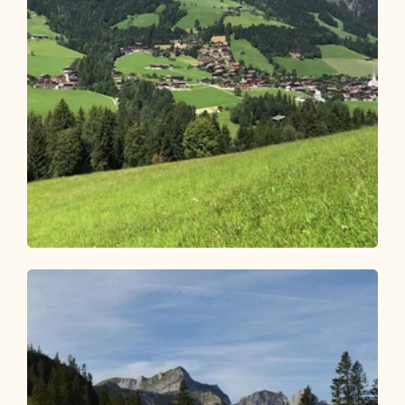
Wander- und Bergtour
Mittel
Mittlerer Höhenweg Alpbach
(Ganzjahreswanderweg)
Länge
8.95 km
Dauer
3:00 h
Höhenmeter
301 hm
301 hm