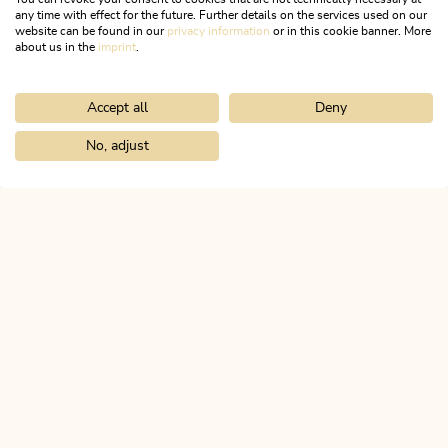
any time with effect for the future. Further details on the services used on our
website can be found in our
privacy information
or in this cookie banner. More
about us in the
imprint
.
Accept all
Deny
Wander- und Bergtour
Mittel
Panoramaweg mit Gipfelerlebnis
No, adjust
Home
Urlaub planen & buchen
Tourenplaner
Kaiserklamm - Er
Wiedersberger Horn 2.127m
Länge
4.19 km
Dauer
1:45 h
Höhenmeter
281 hm
280 hm
ALPBACHTAL
Das ist Tirol.
NEWSLETTER
Post von uns?
KOSTENLOSE ANMELDUNG