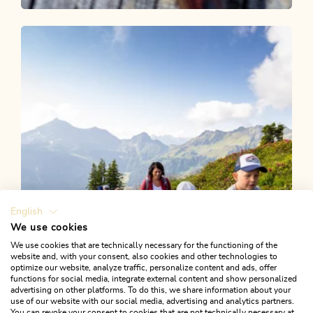
Wander- und Bergtour
Mittel
Schmankerl Tour Reith i.A.
Länge
5.86 km
Dauer
2:00 h
Höhenmeter
155 hm
155 hm
English
We use cookies
We use cookies that are technically necessary for the functioning of the
website and, with your consent, also cookies and other technologies to
optimize our website, analyze traffic, personalize content and ads, offer
functions for social media, integrate external content and show personalized
advertising on other platforms. To do this, we share information about your
use of our website with our social media, advertising and analytics partners.
You can revoke your consent to cookies that are not technically necessary at