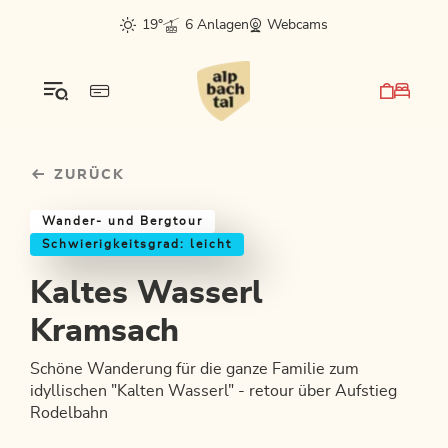
Table Of Content
Kaltes Wasserl Kramsach
Einkehrmöglichkeiten & Tipps
Weitere Tourentipps
sr.skip-to.main-content
sr.skip-to.table-of-contents
sr.skip-to.main-navigation
19°
6 Anlagen
Webcams
ZURÜCK
Wander- und Bergtour
Schwierigkeitsgrad: leicht
Kaltes Wasserl
Kramsach
Schöne Wanderung für die ganze Familie zum
idyllischen "Kalten Wasserl" - retour über Aufstieg
Rodelbahn