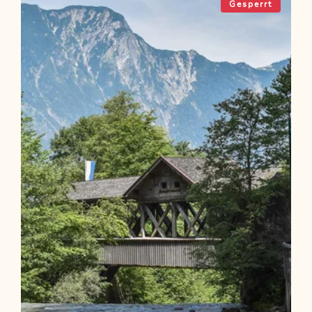
Gesperrt
Länge
6.29 km
Dauer
2:00 h
Höhenmeter
176 hm
176 hm