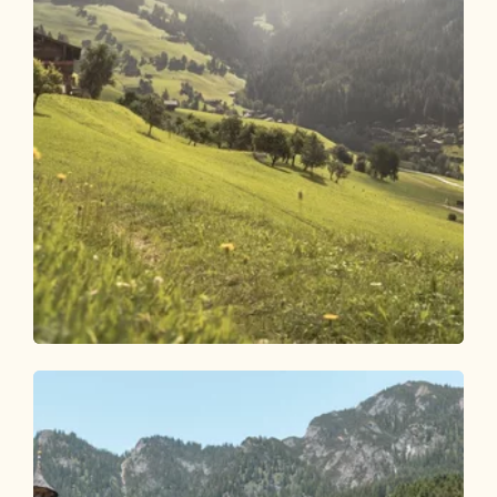
Wander- und Bergtour
Leicht
Steinweg-Runde über Mühlbachweg
Länge
7.31 km
Dauer
2:45 h
Höhenmeter
471 hm
471 hm