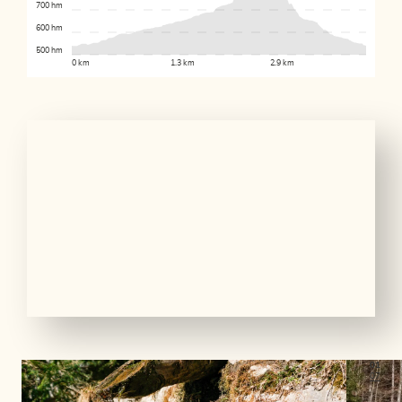
700 hm
600 hm
500 hm
0 km
1.3 km
2.9 km
01
07