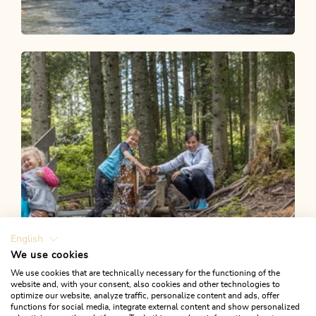
Wander- und Bergtour
Leicht
Wanderung zum Gasthaus Kundler
Klamm
Länge
1.65 km
Dauer
0:35 h
Höhenmeter
24 hm
24 hm
English
We use cookies
We use cookies that are technically necessary for the functioning of the
website and, with your consent, also cookies and other technologies to
optimize our website, analyze traffic, personalize content and ads, offer
functions for social media, integrate external content and show personalized