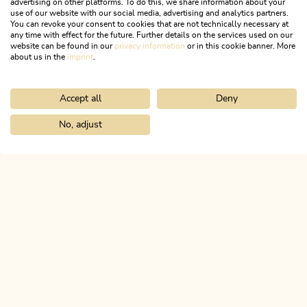
advertising on other platforms. To do this, we share information about your
use of our website with our social media, advertising and analytics partners.
You can revoke your consent to cookies that are not technically necessary at
any time with effect for the future. Further details on the services used on our
website can be found in our
privacy information
or in this cookie banner. More
about us in the
imprint
.
Accept all
Deny
Wander- und Bergtour
Leicht
Familienrundwanderung Juppi
No, adjust
Home
Urlaub planen & buchen
Tourenplaner
Kaltes Wasserl 
Zauberwald
Länge
2.54 km
Dauer
1:00 h
Höhenmeter
93 hm
93 hm
ALPBACHTAL
Das ist Tirol.
NEWSLETTER
Post von uns?