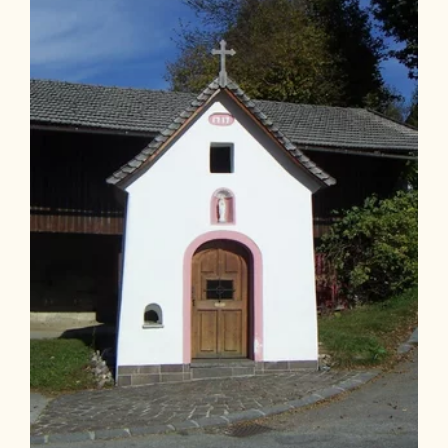
Münster
Länge
4.6 km
Dauer
1:10 h
Höhenmeter
69 hm
69 hm