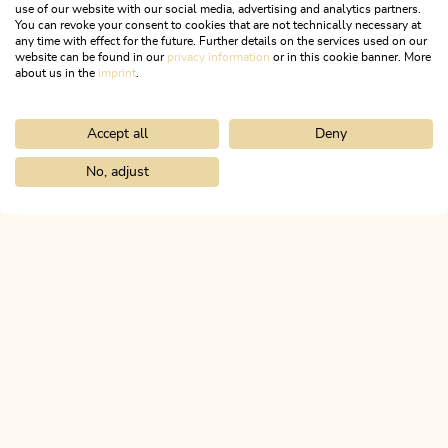
use of our website with our social media, advertising and analytics partners.
You can revoke your consent to cookies that are not technically necessary at
any time with effect for the future. Further details on the services used on our
website can be found in our
privacy information
or in this cookie banner. More
about us in the
imprint
.
Accept all
Deny
Wander- und Bergtour
Leicht
Bischoferalm Rundwanderung
No, adjust
Home
Urlaub planen & buchen
Tourenplaner
Kapellenweg Rei
Länge
6.82 km
Dauer
2:30 h
Höhenmeter
367 hm
367 hm
ALPBACHTAL
Das ist Tirol.
NEWSLETTER
Post von uns?