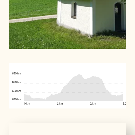
690 hm
670 hm
650 hm
630 hm
0 km
1 km
2 km
3.2 km