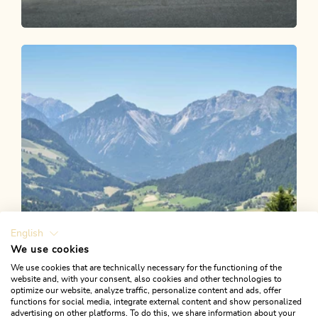
Wander- und Bergtour
Leicht
Waldtalrunde Breitenbach
Länge
6.26 km
Dauer
1:40 h
Höhenmeter
89 hm
79 hm
English
We use cookies
We use cookies that are technically necessary for the functioning of the
website and, with your consent, also cookies and other technologies to
optimize our website, analyze traffic, personalize content and ads, offer
functions for social media, integrate external content and show personalized
advertising on other platforms. To do this, we share information about your