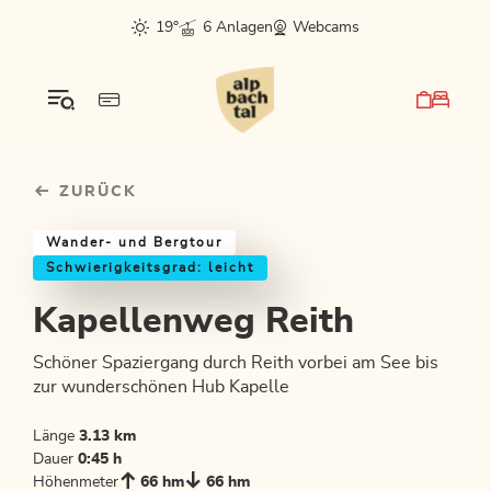
Table Of Content
Kapellenweg Reith
Einkehrmöglichkeiten & Tipps
Weitere Tourentipps
sr.skip-to.main-content
sr.skip-to.table-of-contents
sr.skip-to.main-navigation
19°
6 Anlagen
Webcams
ZURÜCK
Wander- und Bergtour
Schwierigkeitsgrad: leicht
Kapellenweg Reith
Schöner Spaziergang durch Reith vorbei am See bis
zur wunderschönen Hub Kapelle
Länge
3.13 km
Dauer
0:45 h
Höhenmeter
66 hm
66 hm