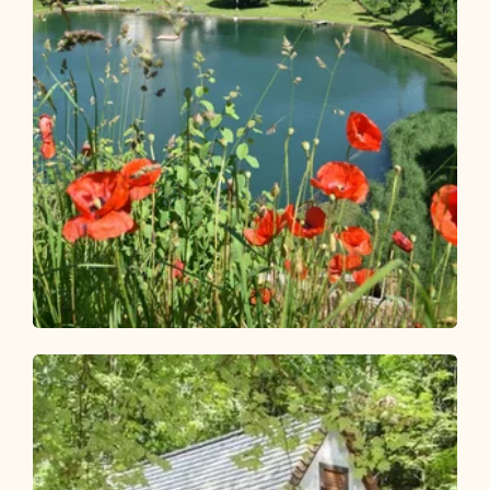
Wander- und Bergtour
Leicht
Reitherboden Rundwanderung
Länge
4.9 km
Dauer
1:00 h
Höhenmeter
58 hm
57 hm