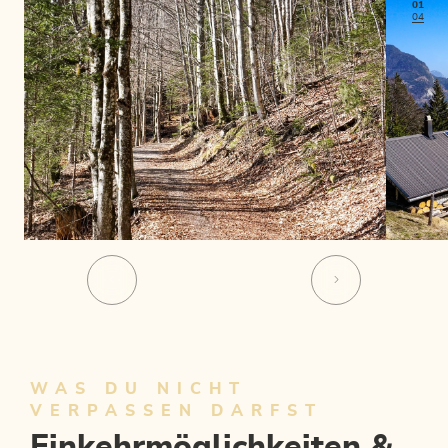
01
04
WAS DU NICHT
VERPASSEN DARFST
Einkehrmöglichkeiten &