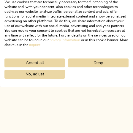
We use cookies that are technically necessary for the functioning of the
website and, with your consent, also cookies and other technologies to
optimize our website, analyze traffic, personalize content and ads, offer
functions for social media, integrate external content and show personalized
advertising on other platforms. To do this, we share information about your
use of our website with our social media, advertising and analytics partners.
You can revoke your consent to cookies that are not technically necessary at
any time with effect for the future. Further details on the services used on our
website can be found in our
privacy information
or in this cookie banner. More
about us in the
imprint
.
Accept all
Deny
Wander- und Bergtour
Mittel
Gratlspitze ab Alpbach mit Holzlam und
No, adjust
Home
Urlaub planen & buchen
Tourenplaner
Kniepass über G
Bischofer Käsealm
Länge
14.3 km
Dauer
5:30 h
Höhenmeter
1052 hm
1083 hm
ALPBACHTAL
Das ist Tirol.