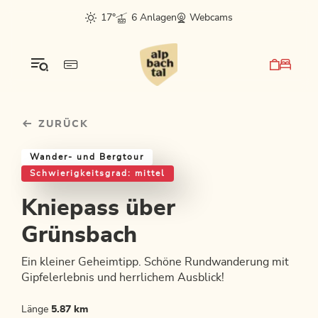
Table Of Content
Kniepass über Grünsbach
Einkehrmöglichkeiten & Tipps
Weitere Tourentipps
sr.skip-to.main-content
sr.skip-to.table-of-contents
sr.skip-to.main-navigation
17°
6 Anlagen
Webcams
ZURÜCK
Wander- und Bergtour
Schwierigkeitsgrad: mittel
Kniepass über
Grünsbach
Ein kleiner Geheimtipp. Schöne Rundwanderung mit
Gipfelerlebnis und herrlichem Ausblick!
Länge
5.87 km