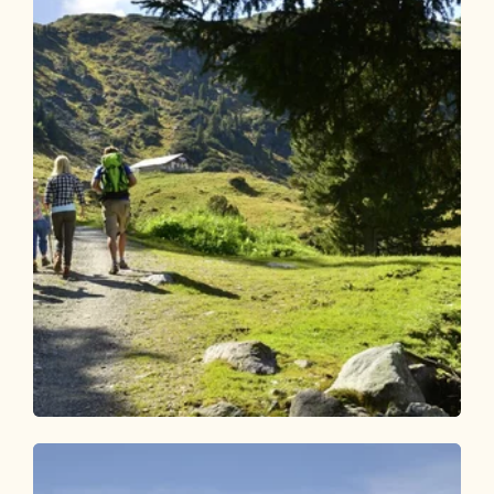
Wander- und Bergtour
Mittel
Almenwanderung Inneralpbach
(geführt)