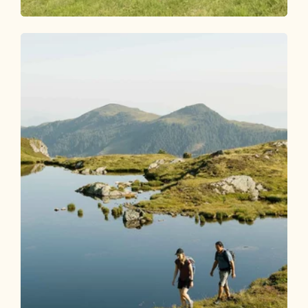
Wander- und Bergtour
Mittel
Bergsteiger Wandertag 1 - Vom
Pinzgerhof zum Alpengasthof Roßmoos
Länge
9.16 km
Dauer
3:00 h
Höhenmeter
459 hm
171 hm