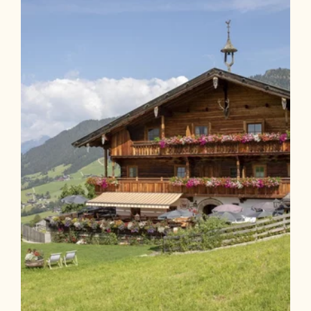
Länge
8.72 km
Dauer
4:00 h
Höhenmeter
421 hm
421 hm