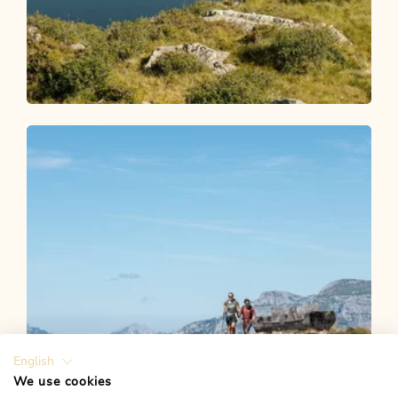
Wander- und Bergtour
Mittel
Torkopf 2.114m
Länge
16.6 km
Dauer
5:00 h
Höhenmeter
994 hm
994 hm
English
We use cookies