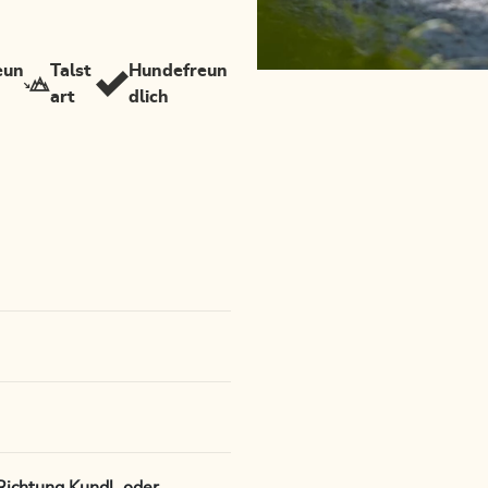
eun
Talst
Hundefreun
art
dlich