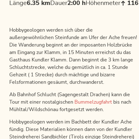
Länge
6.35 km
Dauer
2:00 h
Höhenmeter
116
Hobbygeologen werden sich über die
außergewöhnlichen Steinfunde am Ufer der Ache freuen!
Die Wanderung beginnt an der imposanten Holzbrücke
am Eingang zur Klamm, in 15 Minuten erreichst du das
Gasthaus Kundler Klamm. Dann beginnt die 3 km lange
Schluchtstrecke, welche du gemütlich in ca. 1 Stunde
Gehzeit ( 1 Strecke) durch mächtige und bizarre
Felsformationen gesäumt, durchwanderst.
Ab Bahnhof Schlucht (Sagengestalt Drachen) kann die
Tour mit einer nostalgischen
Bummelzugfahrt
bis nach
Mühltal/Wildschönau fortgesetzt werden.
Hobbygeologen werden im Bachbett der Kundler Ache
fündig. Diese Materialien können dann von der Kundler
Steindreherei Sandbichler (Tirols einzige Steindreherei)