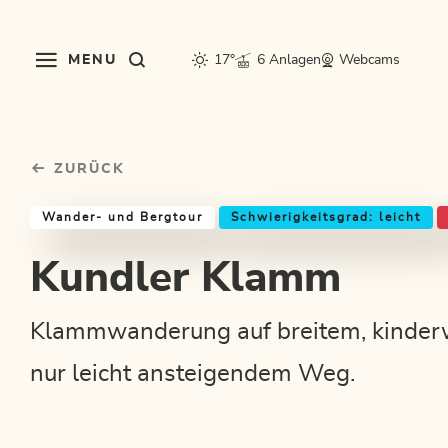
Table Of Content
Kundler Klamm
Einkehrmöglichkeiten & Tipps
Weitere Tourentipps
sr.skip-to.main-content
sr.skip-to.table-of-contents
sr.skip-to.main-navigation
MENU
17°
6 Anlagen
Webcams
ZURÜCK
Wander- und Bergtour
Schwierigkeitsgrad: leicht
Kundler Klamm
Klammwanderung auf breitem, kinder
nur leicht ansteigendem Weg.