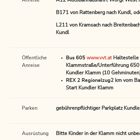
Anreise
A12 Autobahnausfahrt Wörgl West R
B171 von Rattenberg nach Kundl, od
L211 von Kramsach nach Breitenbach,
Kundl
Öffentliche
Bus 605
www.vvt.at
Haltestelle
Anreise
Klammstraße/Unterführung 650 
Kundler Klamm (10 Gehminuten
REX 2 Regionalzug
2 km vom Ba
Start Kundler Klamm
Parken
gebührenpflichtiger Parkplatz Kundl
Ausrüstung
Bitte Kinder in der Klamm nicht unbea