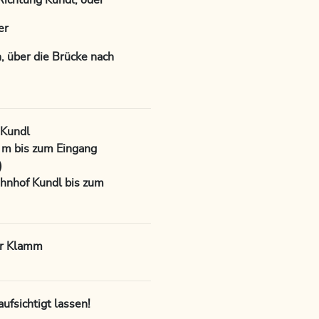
ichtung Kundl, oder
er
 über die Brücke nach
 Kundl
m bis zum Eingang
)
hnhof Kundl bis zum
er Klamm
ufsichtigt lassen!