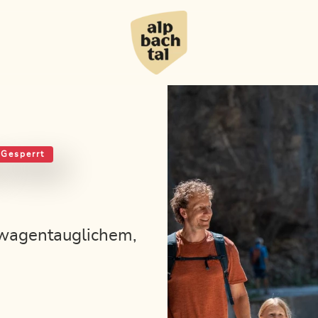
Gesperrt
wagentauglichem,