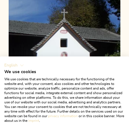
Länge
7.31 km
Dauer
2:45 h
Höhenmeter
471 hm
471 hm
English
We use cookies
We use cookies that are technically necessary for the functioning of the
website and, with your consent, also cookies and other technologies to
optimize our website, analyze traffic, personalize content and ads, offer
functions for social media, integrate external content and show personalized
advertising on other platforms. To do this, we share information about your
use of our website with our social media, advertising and analytics partners.
You can revoke your consent to cookies that are not technically necessary at
any time with effect for the future. Further details on the services used on our
website can be found in our
privacy information
or in this cookie banner. More
about us in the
imprint
.