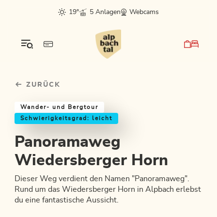
Table Of Content
Panoramaweg Wiedersberger Horn
Einkehrmöglichkeiten & Tipps
Weitere Tourentipps
sr.skip-to.main-content
sr.skip-to.table-of-contents
sr.skip-to.main-navigation
19°
5 Anlagen
Webcams
ZURÜCK
Wander- und Bergtour
Schwierigkeitsgrad: leicht
Panoramaweg
Wiedersberger Horn
Dieser Weg verdient den Namen "Panoramaweg".
Rund um das Wiedersberger Horn in Alpbach erlebst
du eine fantastische Aussicht.