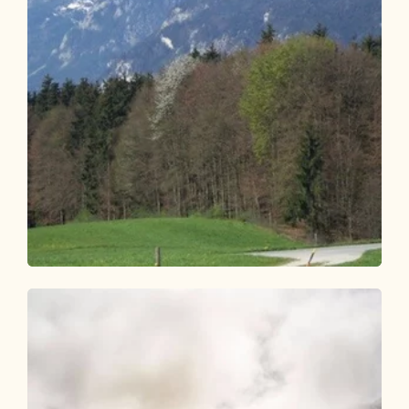
Wander- und Bergtour
Leicht
Breitenbach Dorfwanderung
Butterbichlrunde
Länge
8.24 km
Dauer
2:30 h
Höhenmeter
205 hm
205 hm