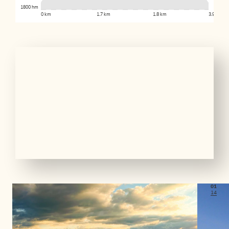
1800 hm
0 km
1.7 km
1.8 km
3.9 km
01
14