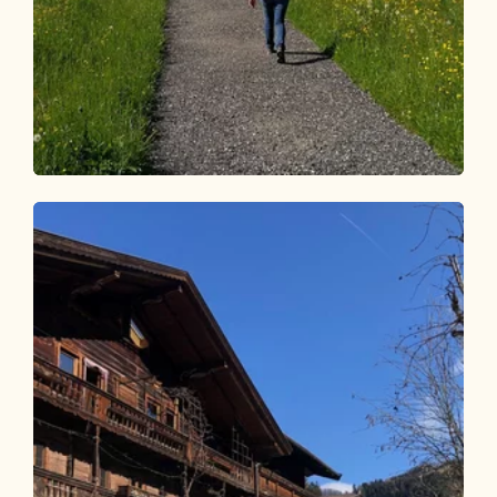
Wander- und Bergtour
Leicht
Brandenberg Dorfrunde zur Plattform
Länge
1.14 km
Dauer
0:30 h
Höhenmeter
5 hm
5 hm