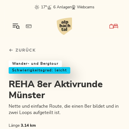
Table Of Content
REHA 8er Aktivrunde Münster
Einkehrmöglichkeiten & Tipps
Weitere Tourentipps
sr.skip-to.main-content
sr.skip-to.table-of-contents
sr.skip-to.main-navigation
17°
6 Anlagen
Webcams
ZURÜCK
Wander- und Bergtour
Schwierigkeitsgrad: leicht
REHA 8er Aktivrunde
Münster
Nette und einfache Route, die einen 8er bildet und in
zwei Loops aufgeteilt ist.
Länge
3.14 km