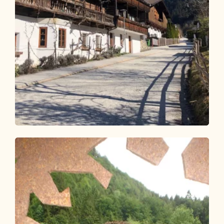
Wander- und Bergtour
Leicht
Entdeckungsrunde Brixlegg - Reith i.A.
Länge
5.42 km
Dauer
1:34 h
Höhenmeter
158 hm
158 hm