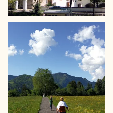
Wander- und Bergtour
Leicht
Dorfrunde Kramsach
Länge
3.83 km
Dauer
1:00 h
Höhenmeter
37 hm
37 hm