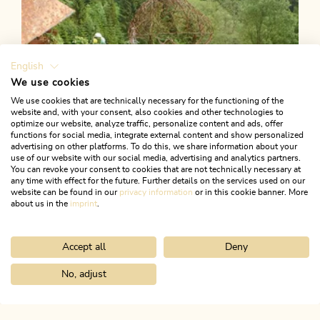
English
We use cookies
We use cookies that are technically necessary for the functioning of the
website and, with your consent, also cookies and other technologies to
optimize our website, analyze traffic, personalize content and ads, offer
functions for social media, integrate external content and show personalized
advertising on other platforms. To do this, we share information about your
use of our website with our social media, advertising and analytics partners.
You can revoke your consent to cookies that are not technically necessary at
any time with effect for the future. Further details on the services used on our
website can be found in our
privacy information
or in this cookie banner. More
about us in the
imprint
.
Accept all
Deny
Wander- und Bergtour
Leicht
KulTour Kramsach
No, adjust
Home
Urlaub planen & buchen
Tourenplaner
REHA 8er Aktivr
Länge
6.02 km
Dauer
1:40 h
Höhenmeter
80 hm
88 hm
ALPBACHTAL