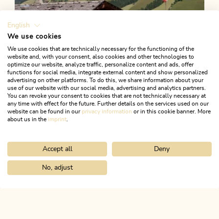
English
We use cookies
We use cookies that are technically necessary for the functioning of the
website and, with your consent, also cookies and other technologies to
optimize our website, analyze traffic, personalize content and ads, offer
functions for social media, integrate external content and show personalized
advertising on other platforms. To do this, we share information about your
use of our website with our social media, advertising and analytics partners.
You can revoke your consent to cookies that are not technically necessary at
any time with effect for the future. Further details on the services used on our
website can be found in our
privacy information
or in this cookie banner. More
about us in the
imprint
.
Accept all
Deny
Wander- und Bergtour
Leicht
Böglalm retour über Greiter Höfe
No, adjust
Home
Urlaub planen & buchen
Tourenplaner
Seenrunde ab Kr
Länge
3.77 km
Dauer
1:15 h
Höhenmeter
197 hm
196 hm
ALPBACHTAL