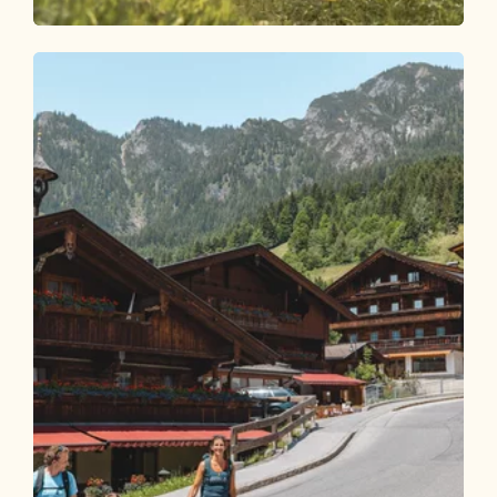
Wander- und Bergtour
Leicht
Steinweg-Runde über Mühlbachweg
Länge
7.31 km
Dauer
2:45 h
Höhenmeter
471 hm
471 hm