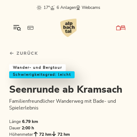
Table Of Content
Seenrunde ab Kramsach
Einkehrmöglichkeiten & Tipps
Weitere Tourentipps
sr.skip-to.main-content
sr.skip-to.table-of-contents
sr.skip-to.main-navigation
17°
6 Anlagen
Webcams
ZURÜCK
Wander- und Bergtour
Schwierigkeitsgrad: leicht
Seenrunde ab Kramsach
Familienfreundlicher Wanderweg mit Bade- und
Spielerlebnis
Länge
6.79 km
Dauer
2:00 h
Höhenmeter
72 hm
72 hm