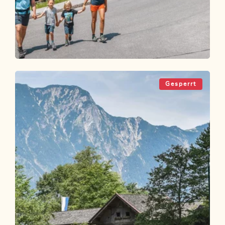
Wander- und Bergtour
Leicht
Mittlerer Höhenweg Familienwanderung
Gesperrt
Länge
6.29 km
Dauer
2:00 h
Höhenmeter
176 hm
176 hm