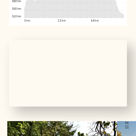
550 hm
530 hm
510 hm
0 km
2.3 km
4.8 km
01
02