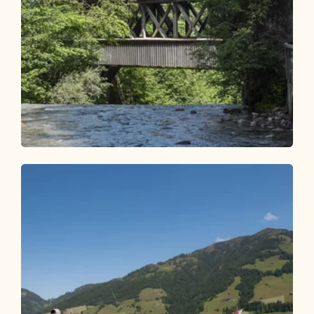
Wander- und Bergtour
Leicht
Wanderung zum Gasthaus Kundler
Klamm
Länge
1.65 km
Dauer
0:35 h
Höhenmeter
24 hm
24 hm