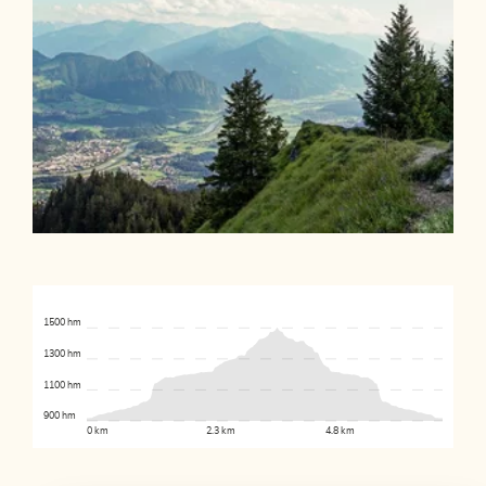
1500 hm
1300 hm
1100 hm
900 hm
0 km
2.3 km
4.8 km