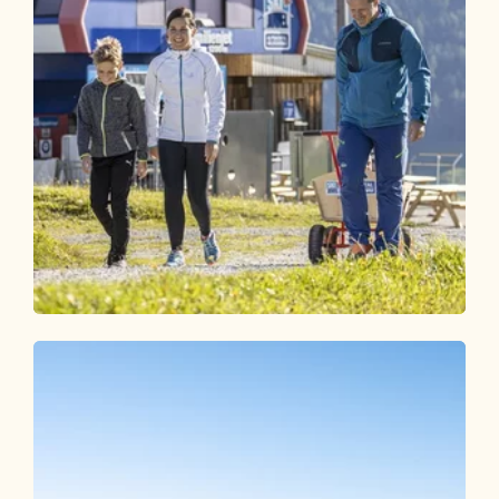
Wander- und Bergtour
Mittel
Alter Koglerweg
Länge
6.3 km
Dauer
1:50 h
Höhenmeter
52 hm
597 hm