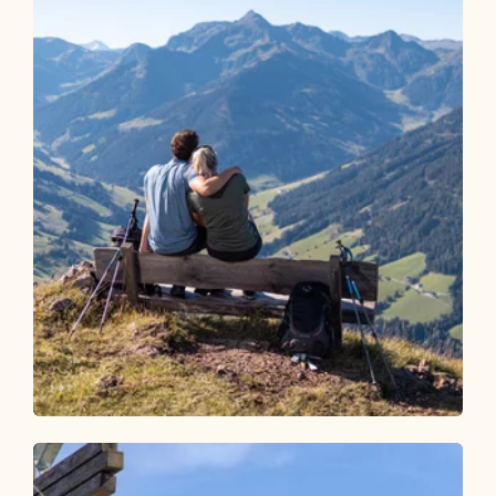
Wander- und Bergtour
Mittel
3-Gipfel-Tour Alpbach
Länge
6.27 km
Dauer
2:45 h
Höhenmeter
540 hm
540 hm