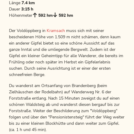
Länge
7.4 km
Dauer
3:15 h
Höhenmeter
592 hm
592 hm
Der Voldöppberg in
Kramsach
muss sich mit seiner
bescheidenen Höhe von 1.509 m nicht schämen, denn kaum
ein anderer Gipfel bietet so eine schöne Aussicht auf das
ganze Inntal und die umliegende Bergwelt. Zudem ist der
Gipfel ein kleiner Geheimtipp für alle Wanderer, die bereits im
Frühling oder noch später im Herbst ein Gipfelerlebnis
suchen. Durch seine Ausrichtung ist er einer der ersten
schneefreien Berge.
Du wanderst am Ortsanfang von Brandenberg (beim
Zielhäuschen der Rodelbahn) auf Wanderweg Nr. 6 der
Forststraße entlang. Nach 15 Minuten zweigst du auf einen
schönen Waldsteig ab und wanderst diesen bergauf bis zur
Forststraße. Weiter der Beschilderung zum "Voldöppberg"
folgen und über den "Pensionistensteig" führt der Weg weiter
bis zu einer kleinen Blockhütte und dann weiter zum Gipfel.
(ca. 1 h und 45 min).