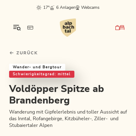
Table Of Content
Voldöpper Spitze ab Brandenberg
Einkehrmöglichkeiten & Tipps
Weitere Tourentipps
sr.skip-to.main-content
sr.skip-to.table-of-contents
sr.skip-to.main-navigation
17°
6 Anlagen
Webcams
ZURÜCK
Wander- und Bergtour
Schwierigkeitsgrad: mittel
Voldöpper Spitze ab
Brandenberg
Wanderung mit Gipfelerlebnis und toller Aussicht auf
das Inntal, Rofangebirge, Kitzbüheler-, Ziller- und
Stubaiertaler Alpen