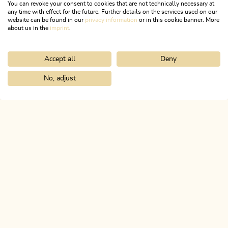
You can revoke your consent to cookies that are not technically necessary at
any time with effect for the future. Further details on the services used on our
website can be found in our
privacy information
or in this cookie banner. More
about us in the
imprint
.
Accept all
Deny
Wander- und Bergtour
Mittel
Postalm ab Münster
No, adjust
Home
Urlaub planen & buchen
Tourenplaner
Voldöpper Spitze
Länge
11.81 km
Dauer
4:00 h
Höhenmeter
610 hm
610 hm
ALPBACHTAL
Das ist Tirol.
NEWSLETTER
Post von uns?
KOSTENLOSE ANMELDUNG