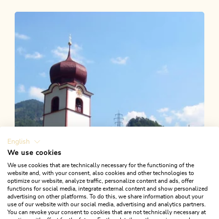
Wander- und Bergtour
Leicht
KulTour Besinnungsweg Grünangerl -
Münster
Länge
4.6 km
Dauer
1:10 h
Höhenmeter
69 hm
69 hm
English
We use cookies
We use cookies that are technically necessary for the functioning of the
website and, with your consent, also cookies and other technologies to
optimize our website, analyze traffic, personalize content and ads, offer
functions for social media, integrate external content and show personalized
advertising on other platforms. To do this, we share information about your
use of our website with our social media, advertising and analytics partners.
You can revoke your consent to cookies that are not technically necessary at