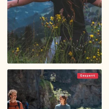
Wander- und Bergtour
Leicht
Oberer Höhenweg Alpbach
Gesperrt
Länge
6.26 km
Dauer
2:00 h
Höhenmeter
286 hm
249 hm