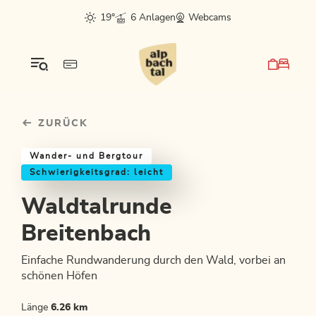
Table Of Content
Waldtalrunde Breitenbach
Einkehrmöglichkeiten & Tipps
Weitere Tourentipps
sr.skip-to.main-content
sr.skip-to.table-of-contents
sr.skip-to.main-navigation
19°
6 Anlagen
Webcams
ZURÜCK
Wander- und Bergtour
Schwierigkeitsgrad: leicht
Waldtalrunde
Breitenbach
Einfache Rundwanderung durch den Wald, vorbei an
schönen Höfen
Länge
6.26 km