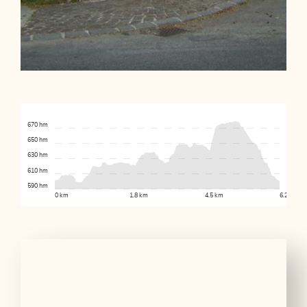
670 hm
650 hm
630 hm
610 hm
590 hm
0 km
1.8 km
4.5 km
6.2 km