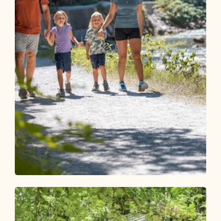
Wander- und Bergtour
Leicht
Kundler Klamm
Länge
6.35 km
Dauer
2:00 h
Höhenmeter
116 hm
115 hm