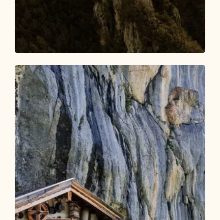
Wander- und Bergtour
Schwer
Bergsteiger Wandertag 2: Roßmoos -
Gratlspitze - Holzalm (mittelschwer)
Länge
7.21 km
Dauer
3:49 h
Höhenmeter
908 hm
588 hm