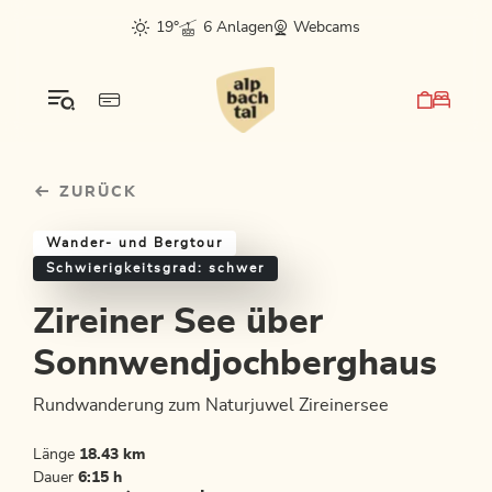
Table Of Content
Zireiner See über Sonnwendjochberghaus
Einkehrmöglichkeiten & Tipps
Weitere Tourentipps
sr.skip-to.main-content
sr.skip-to.table-of-contents
sr.skip-to.main-navigation
19°
6 Anlagen
Webcams
ZURÜCK
Wander- und Bergtour
Schwierigkeitsgrad: schwer
Zireiner See über
Sonnwendjochberghaus
Rundwanderung zum Naturjuwel Zireinersee
Länge
18.43 km
Dauer
6:15 h