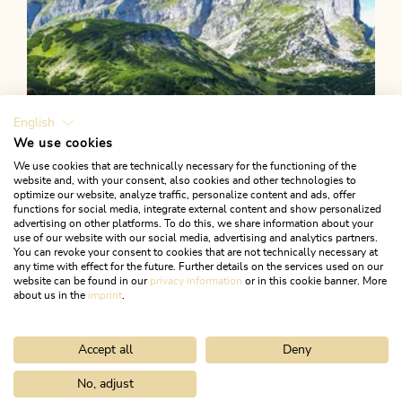
English
We use cookies
We use cookies that are technically necessary for the functioning of the
website and, with your consent, also cookies and other technologies to
optimize our website, analyze traffic, personalize content and ads, offer
functions for social media, integrate external content and show personalized
advertising on other platforms. To do this, we share information about your
use of our website with our social media, advertising and analytics partners.
You can revoke your consent to cookies that are not technically necessary at
any time with effect for the future. Further details on the services used on our
website can be found in our
privacy information
or in this cookie banner. More
about us in the
imprint
.
Accept all
Deny
Wander- und Bergtour
Schwer
Zireiner See (geführt)
No, adjust
Home
Urlaub planen & buchen
Tourenplaner
Zireiner See übe