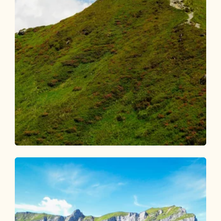
Wander- und Bergtour
Schwer
Nordgrat mit Klettererlebnis
Länge
2.82 km
Dauer
1:30 h
Höhenmeter
283 hm
281 hm