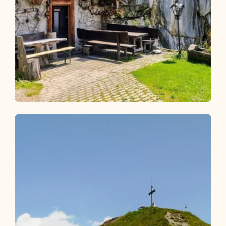
Wander- und Bergtour
Schwer
Bayreuther Hütte über
Scherbensteinalm
Länge
19.06 km
Dauer
8:00 h
Höhenmeter
1622 hm
1635 hm