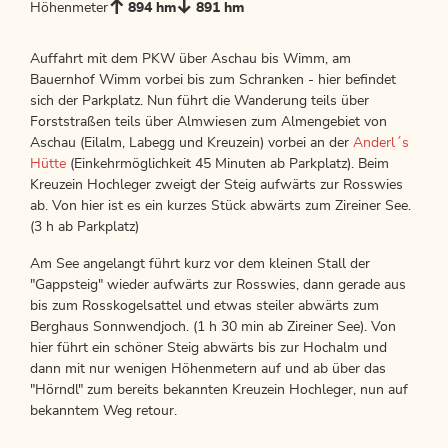
Höhenmeter
894 hm
891 hm
Auffahrt mit dem PKW über Aschau bis Wimm, am
Bauernhof Wimm vorbei bis zum Schranken - hier befindet
sich der Parkplatz. Nun führt die Wanderung teils über
Forststraßen teils über Almwiesen zum Almengebiet von
Aschau (Eilalm, Labegg und Kreuzein) vorbei an der
Anderl´s
Hütte
(Einkehrmöglichkeit 45 Minuten ab Parkplatz). Beim
Kreuzein Hochleger zweigt der Steig aufwärts zur Rosswies
ab. Von hier ist es ein kurzes Stück abwärts zum Zireiner See.
(3 h ab Parkplatz)
Am See angelangt führt kurz vor dem kleinen Stall der
"Gappsteig" wieder aufwärts zur Rosswies, dann gerade aus
bis zum Rosskogelsattel und etwas steiler abwärts zum
Berghaus Sonnwendjoch. (1 h 30 min ab Zireiner See). Von
hier führt ein schöner Steig abwärts bis zur Hochalm und
dann mit nur wenigen Höhenmetern auf und ab über das
"Hörndl" zum bereits bekannten Kreuzein Hochleger, nun auf
bekanntem Weg retour.