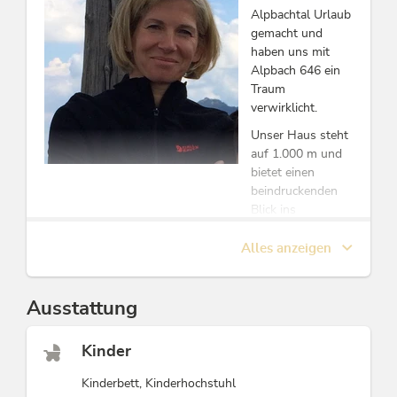
Alpbachtal Urlaub
gemacht und
haben uns mit
Alpbach 646 ein
Traum
verwirklicht.
Unser Haus steht
auf 1.000 m und
bietet einen
beindruckenden
Blick ins
Alpbachtal.
Alles anzeigen
Unsere beiden
Wohnungen sind
mit viel Liebe zum
Ausstattung
Detail eingerichtet.
Kinder
Kinderbett, Kinderhochstuhl