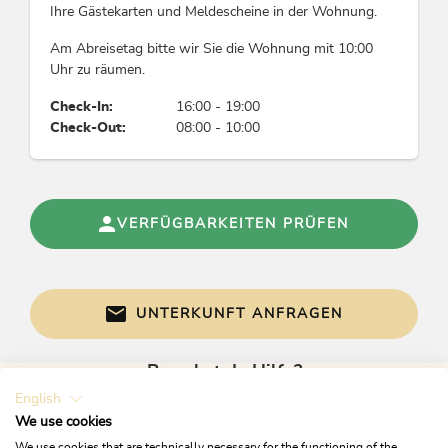
Leider akzeptieren wir keine Haustiere
Ihre Gästekarten und Meldescheine in der Wohnung.
Parken können Sie kostfrei direkt vor dem
Haus. Bitte auch nur diese beiden Parkplätze
Am Abreisetag bitte wir Sie die Wohnung mit 10:00
nutzten
Uhr zu räumen.
Wir bitten unsere Gäste die Hausordnung
Check-In:
16:00 - 19:00
gründlich zu lesen
Check-Out:
08:00 - 10:00
Wir achten im Alpbachtal sehr auf die
Mülltrennung, bitte lesen Sie dazu die
Anweisungen in der Hausordnung
Wir stellen eine Endreinigung in Rechnungen
VERFÜGBARKEITEN PRÜFEN
Sämtliche Wäsche wird von uns gestellt
UNTERKUNFT ANFRAGEN
Brauchst du Hilfe?
English
Gerne sind wir bei Fragen für dich da!
We use cookies
We use cookies that are technically necessary for the functioning of the