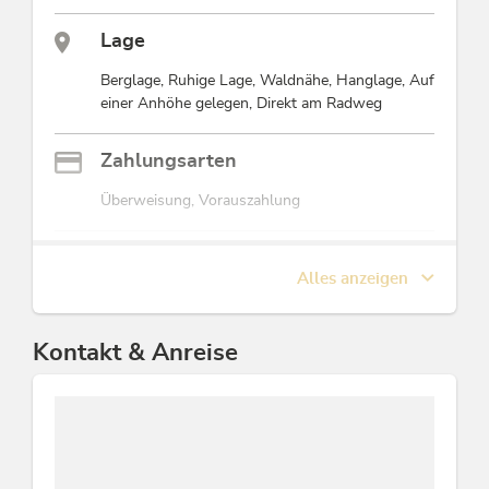
Lage
Berglage, Ruhige Lage, Waldnähe, Hanglage, Auf
einer Anhöhe gelegen, Direkt am Radweg
Zahlungsarten
Überweisung, Vorauszahlung
Einrichtungen Betrieb
Alles anzeigen
WiFi, Nichtraucherhaus
Kontakt & Anreise
Eignung
Kinder, Senioren, Familien, Geschäftsreisende,
Einzelreisende, Nichtraucher, Singles
Tagung / Kongress