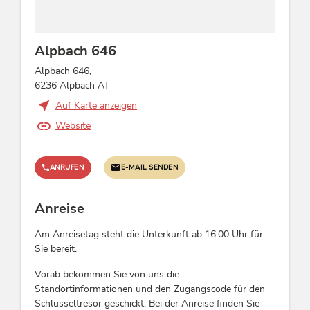
WiFi, DVD-Player, Flat-Screen
Alpbach 646
Betten & Zimmer
Alpbach 646,
Ferienwohnung / en: 2
6236 Alpbach AT
Auf Karte anzeigen
Fremdsprachen
Website
Englisch, Deutsch
ANRUFEN
E-MAIL SENDEN
Links
Homepage
Anreise
Am Anreisetag steht die Unterkunft ab 16:00 Uhr für
Konditionen
Sie bereit.
Alpbachtal Card inklusive
Vorab bekommen Sie von uns die
Unsere Wohnungen sind Nichtraucher
Standortinformationen und den Zugangscode für den
Wohnungen
Schlüsseltresor geschickt. Bei der Anreise finden Sie