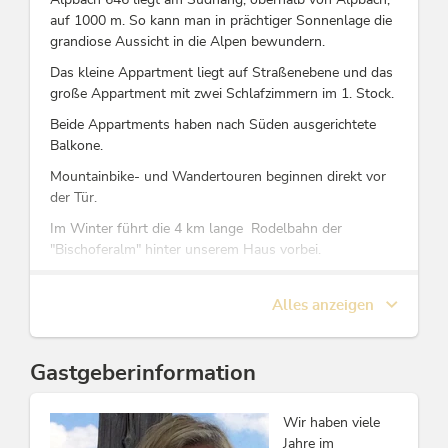
auf 1000 m. So kann man in prächtiger Sonnenlage die
grandiose Aussicht in die Alpen bewundern.
Das kleine Appartment liegt auf Straßenebene und das
große Appartment mit zwei Schlafzimmern im 1. Stock.
Beide Appartments haben nach Süden ausgerichtete
Balkone.
Mountainbike- und Wandertouren beginnen direkt vor
der Tür.
Im Winter führt die 4 km lange Rodelbahn der
"Bischoferalm" hinter unserem Haus vorbei.
Das Zentrum von Alpbach liegt ca. 1 km und das Ski-
Gebiet "Ski Juwel Alpbachtal Wildschönau" mit ca. 145
Alles anzeigen
Pistenkilometer 2 km entfernt.
Diese Unterkunft ist Mitglied von
Gastgeberinformation
Alpbachtal Card inklusive
Wir haben viele
Jahre im