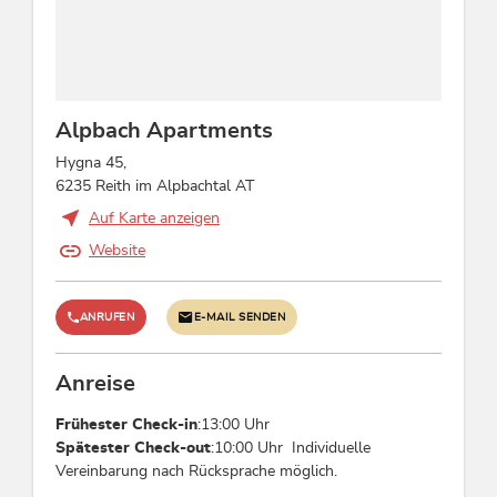
Singles, Einzelreisende, Familien, Nichtraucher,
Geschäftsreisende, Gruppen, Senioren
Kinder
Alpbach Apartments
Kinderbett, Baby-Wickelauflage, Gitterbett /
Babybett, Babysitter auf Anfrage, Babywanne,
Hygna 45,
Kinderhochstuhl, Spiele für drinnen,
6235 Reith im Alpbachtal AT
Kinderspielecke, Kinderspielplatz
Auf Karte anzeigen
Website
Zahlungsarten
EC-Cash / Maestro, Kreditkarten möglich, Euro
ANRUFEN
E-MAIL SENDEN
akzeptiert, Vorauszahlung, Überweisung,
Barzahlung
Anreise
Fremdsprachen
Frühester Check-in
:13:00 Uhr
Englisch, Deutsch
Spätester Check-out
:10:00 Uhr Individuelle
Vereinbarung nach Rücksprache möglich.