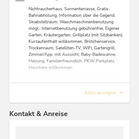
kann ich in
meinem Hause
Nichtraucherhaus, Sonnenterrasse, Gratis-
begrüssen.
Bahnabholung, Information über die Gegend,
Skiabstellraum, Waschmaschinenbenutzung
mögl., Internetbenutzung gebührenfrei, Eigener
Garten, Kräutergarten, Grillplatz (mit Sitzbänken),
Kurzaufenthalt willkommen, Brötchenservice,
Trockenraum, Satelliten-TV, WiFi, Gartengrill,
Zimmer/App. mit Aussicht, Baby-Badewanne,
Heizung, Familienfreundlich, PKW-Parkplatz,
Haustiere willkommen
Lage
Alles anzeigen
Wiesenlage, Am Wanderweg, Waldnähe, See -
Entfernung (m): 2000, Ortsrand, Am Fluss, Fluss
- Entfernung (m): 20, Berglage, Grünzone, Ruhige
Kontakt & Anreise
Lage
Eignung