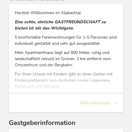
Herzlich Willkommen im Alpbachtal.
Eine echte, ehrliche GASTFREUNDSCHAFT zu
bieten ist mir das Wichtigste.
5 komfortable Ferienwohnungen für 1-5 Personen sind
individuell gestaltet und sehr gut ausgestattet.
Mein Apartmenthaus liegt auf 800 Meter, ruhig und
landschaftlich reizvoll im Grünen. 2 km entfernt vom
Ortszentrum und der Bergbahn.
Für Ihren Urlaub mit Kindern gibt es einen Garten mit
Kinderspielbereich zum Austoben sowie Liegewiese,
Gartengrill und Terrasse.
Direkt vom Haus können Sie in das
abwechslungsreiche Wander- und Mountainbike Gebiet
Alles anzeigen
eintauchen.
Wir sind ein idealer Ausganspunkt für Ausflüge und
Exkursionen sowohl zu den Sehenswürdigkeiten in
Gastgeberinformation
Tirol und darüber hinaus.