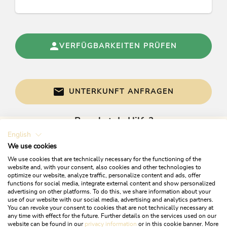
Im Mietpreis enthalten ist sämtliche Bett-
Tisch- und Toilettenwäsche
Inklusive Strom, Wasser gratis Internet
Nutzung (w-lan) und gratis Autoabstellplatz
Nebenkosten: Endreinigung pro Aufenthalt je
VERFÜGBARKEITEN PRÜFEN
nach Wohnungstyp /€ 30,- bis € 70,-),
Haustiere auf Anfrage erlaubt ( € 10,- pro Tag)
Örtliche Kurtaxe € 2,- pro Erw./ Tag, Kinder bis
15 J.frei
UNTERKUNFT ANFRAGEN
Brauchst du Hilfe?
English
Gerne sind wir bei Fragen für dich da!
We use cookies
We use cookies that are technically necessary for the functioning of the
website and, with your consent, also cookies and other technologies to
optimize our website, analyze traffic, personalize content and ads, offer
functions for social media, integrate external content and show personalized
advertising on other platforms. To do this, we share information about your
use of our website with our social media, advertising and analytics partners.
You can revoke your consent to cookies that are not technically necessary at
any time with effect for the future. Further details on the services used on our
website can be found in our
privacy information
or in this cookie banner. More