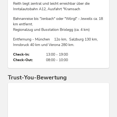
Sport / Freizeit
Reith liegt zentral und leicht erreichbar über die
Inntalautobahn A12, Ausfahrt "Kramsach
Garten / Wiese, Liegewiese
Bahnanreise bis "Jenbach" oder "Wörgl" - Jeweils ca. 18
km entfernt.
Gruppen
Regionalzug und Busstation Brixlegg (ca. 4 km)
Gruppen möglich bis Pers.: 16
Entfernung - München 12o km, Salzburg 130 km,
Innsbruck 40 km und Verona 280 km.
Betten & Zimmer
Check-In:
13:00 - 19:00
Ferienwohnung / en: 5
Check-Out:
08:00 - 10:00
Links
Trust-You-Bewertung
Familiensommer im Alpbachtal
Homepage
Konditionen
Alpbachtal Card inklusive