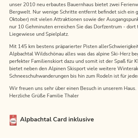
unser 2010 neu erbautes Bauernhaus bietet zwei Ferienw
Bergwelt. Nur wenige Schritte entfernt befindet sich ein g
Oktober) mit vielen Attraktionen sowie der Ausgangspun
nur 10 Gehminuten erreichen Sie das Dorfzentrum - dort 
Liegewiese und Spielplatz.
Mit 145 km bestens präparierter Pisten allerSchwierigkeit
Alpbachtal Wildschönau alles was das alpine Ski-Herz beg
perfekter Familienskiort dazu und somit ist der Spaß für 
bietet neben den Alpinen Skisport viele weitere Winterak
Schneeschuhwanderungen bis hin zum Rodeln ist für jede
Wir freuen uns sehr über einen Besuch in unserem Haus.
Herzliche Grüße Familie Thaler
Diese Unterkunft ist Mitglied von
Alpbachtal Card inklusive