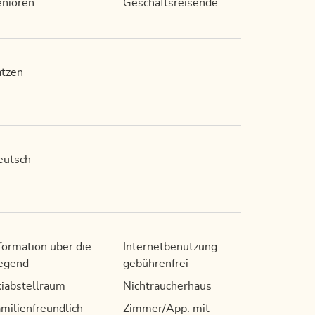
nioren
Geschäftsreisende
tzen
eutsch
formation über die
Internetbenutzung
egend
gebührenfrei
iabstellraum
Nichtraucherhaus
milienfreundlich
Zimmer/App. mit