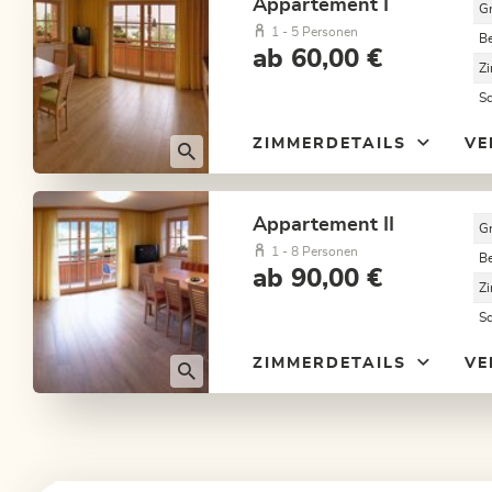
Appartement I
G
1 - 5 Personen
B
ab 60,00 €
Z
S
ZIMMERDETAILS
VE
Appartement II
G
1 - 8 Personen
B
ab 90,00 €
Z
S
ZIMMERDETAILS
VE