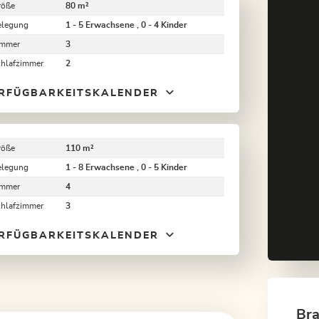
röße
80 m²
elegung
1 - 5 Erwachsene , 0 - 4 Kinder
immer
3
chlafzimmer
2
RFÜGBARKEITSKALENDER
röße
110 m²
elegung
1 - 8 Erwachsene , 0 - 5 Kinder
immer
4
chlafzimmer
3
RFÜGBARKEITSKALENDER
Bra