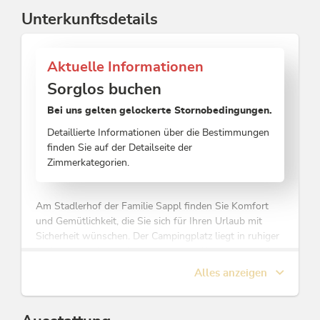
Unterkunftsdetails
Aktuelle Informationen
Sorglos buchen
Bei uns gelten gelockerte Stornobedingungen.
Detaillierte Informationen über die Bestimmungen
finden Sie auf der Detailseite der
Zimmerkategorien.
Am Stadlerhof der Familie Sappl finden Sie Komfort
und Gemütlichkeit, die Sie sich für Ihren Urlaub mit
Sicherheit wünschen. Der Campingplatz liegt in ruhiger
und sonniger Lage direkt neben dem Krummsee und
verfügt über 90 Urlaubsplätze und 40 Dauerstellplätze.
Alles anzeigen
Es erwarten Sie moderne Sanitärbereiche und
großzügig angelegte Stellplätze mit jeglichem Komfort.
Wohltuende Entspannung finden Sie in unserer