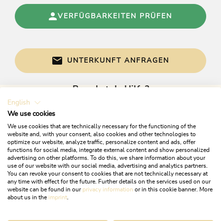
Reduktion des Frischwasserverbrauchs durch
Wiederaufbereitung oder Regenwasser-Nutzung,
VERFÜGBARKEITEN PRÜFEN
Ausschließliche Verwendung von
wassersparenden Armaturen (z.B. intelligente
Duschen, Duschköpfe mit geringem Durchfluss),
Gäste können Handtücher mehrmals verwenden,
UNTERKUNFT ANFRAGEN
Wiedereinsatz von Brauchwasser als
Bewässerung oder für Wärmegewinnung,
Ausschließliche Verwendung von
Brauchst du Hilfe?
wassersparenden Toiletten (z.B. Toiletten mit
English
Gerne sind wir bei Fragen für dich da!
geringem Verbrauch, Toiletten mit
We use cookies
„Doppelspülung”)
We use cookies that are technically necessary for the functioning of the
website and, with your consent, also cookies and other technologies to
Einrichtungen Camping
optimize our website, analyze traffic, personalize content and ads, offer
functions for social media, integrate external content and show personalized
Lebensmittelversorgung / Shop,
advertising on other platforms. To do this, we share information about your
use of our website with our social media, advertising and analytics partners.
Waschmaschine/Trockner gg. Entgelt, Hunde
You can revoke your consent to cookies that are not technically necessary at
erlaubt, Bügeltisch / Bügeleisen, Gasflaschen-
any time with effect for the future. Further details on the services used on our
Verkauf, Babywaschraum, Wäschewaschbecken,
website can be found in our
privacy information
or in this cookie banner. More
+43 5337 21200
about us in the
imprint
.
Familien-Einzelkabinen, Duschkabinen,
Campingführer Empfehlung, Stromanschluss für
info@alpbachtal.at
Caravans, Einzelwaschkabinen mit Warmwasser,