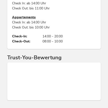
Photovoltaik, Windenergie, Geothermie,
Check In: ab 14:00 Uhr
Wärmepumpen etc., Alle Fenster sind doppelt
Check Out: bis 11:00 Uhr
verglast, Strom zu 100 % aus erneuerbaren
Appartements
Energien
Check In: ab 14:00 Uhr
Check Out: bis 10:00 Uhr
Einrichtungen Betrieb
Check-In:
14:00 - 20:00
Brandschutzeinrichtungen, WiFi, Eigenes
Check-Out:
08:00 - 10:00
Restaurant, E-Ladestation für Autos, Heizung,
Hofeigene Produkte, Bar, Aufenthaltsraum
Nichtraucher, Eigener Garten, Haustiere nicht
Trust-You-Bewertung
erlaubt
Wellness
Dampfbad, Solarium, Whirlpool, Sanarium,
Schwitzstube, Sauna
Wassereinsparung