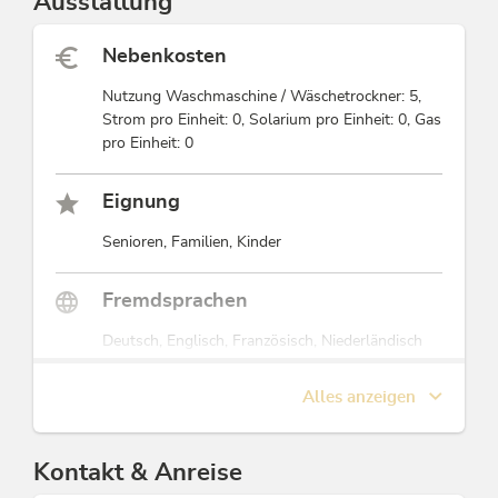
Ausstattung
hauseigenen Saunaoase mit verschiedenen Saunen und
dem Schwimmbad.
Nebenkosten
Kulinarisch genießen Sie in unserer Genuss
Nutzung Waschmaschine / Wäschetrockner: 5,
Schmied`n mit seinem stilvoll gemütlichen Ambiente
Strom pro Einheit: 0, Solarium pro Einheit: 0, Gas
regionale österreichische Küche, die sich auf
pro Einheit: 0
höchstem Niveau präsentiert.
Diese Unterkunft ist Mitglied von
Eignung
Alpbachtal Card inklusive
Senioren, Familien, Kinder
Fremdsprachen
Deutsch, Englisch, Französisch, Niederländisch
Alles anzeigen
Lebensmittel & Getränke
Getränke von regionalen Erzeugern, Vermeidung,
Weiterverarbeitung oder Spende
Kontakt & Anreise
übriggebliebener Lebensmittel, Verzicht auf