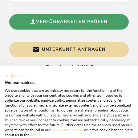
Hausprogramm, Tennis, Fitnessraum, Live-
Musik, Fitnessprogramm, Indoorspiele,
Tischfußball, Schneeschuhwanderung,
Schirmbar, Kutschenfahrten,
VERFÜGBARKEITEN PRÜFEN
Wanderungen/geführte Wanderungen, Garten /
Wiese, Beach-Volleyball, Liegewiese, Tischtennis,
Swimmingpool außen beheizt, Adventure-
Aktivitäten, Fackelwanderung,
UNTERKUNFT ANFRAGEN
Pferdeschlittenfahrten, Fitnessgerät, Hallenbad
mit Süßwasser
Brauchst du Hilfe?
Tagung / Kongress
English
Gerne sind wir bei Fragen für dich da!
We use cookies
DVD-Player, Flat-Screen, Nichtraucher-
We use cookies that are technically necessary for the functioning of the
Tagungsraum, Flip-Chart, Digitalkamera,
website and, with your consent, also cookies and other technologies to
Schreibtisch, Konferenzzimmer, Verdunkelung,
optimize our website, analyze traffic, personalize content and ads, offer
functions for social media, integrate external content and show personalized
Fotokopierer, Computeranlage,
advertising on other platforms. To do this, we share information about your
Druckerei/Drucker, Overheadprojektor, WiFi,
use of our website with our social media, advertising and analytics partners.
Telefaxgerät, Tagungs-/Seminarräume Anzahl: 1,
You can revoke your consent to cookies that are not technically necessary at
any time with effect for the future. Further details on the services used on our
Großbildschirm, Wandtafeln / Whiteboards /
website can be found in our
privacy information
or in this cookie banner. More
Metaplan, Leinwand, Beamer, Mikrophonanlage,
+43 5337 21200
about us in the
imprint
.