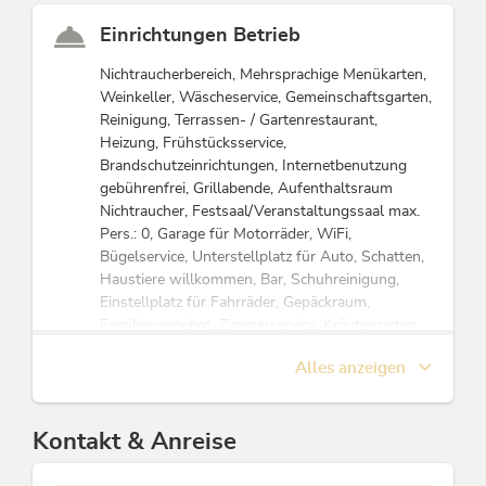
Gastfreundschaft und Tradition in der dritten
Generation und verwöhnen Sie bei Ihrem
Einrichtungen Betrieb
Erholungsurlaub im Alpbachtal. In unserem idyllisch
Nichtraucherbereich, Mehrsprachige Menükarten,
gelegenen, bodenständigen
***** Hotel
erleben Sie
Weinkeller, Wäscheservice, Gemeinschaftsgarten,
entspannende und unvergessliche Momente zu zweit
Reinigung, Terrassen- / Gartenrestaurant,
oder mit der Familie.
Heizung, Frühstücksservice,
Brandschutzeinrichtungen, Internetbenutzung
gebührenfrei, Grillabende, Aufenthaltsraum
Nichtraucher, Festsaal/Veranstaltungssaal max.
Pers.: 0, Garage für Motorräder, WiFi,
Bügelservice, Unterstellplatz für Auto, Schatten,
Haustiere willkommen, Bar, Schuhreinigung,
Einstellplatz für Fahrräder, Gepäckraum,
Familienangebot, Zimmerservice, Kräutergarten,
Öffentl. Telefon, WC für Behinderte, Lift /
Alles anzeigen
Aufzug, Frühstücksraum, PKW-Parkplatz,
Terrasse, Weckservice, Pauschalangebote,
Haustiere Infrastruktur, Zentrale Reception,
Kontakt & Anreise
Motorrad-Parkplatz, Bürodienste, Gartenmöbel,
Spielraum, Tiefgarage, Eigenes Restaurant,
Garage, Bibliothek / Bücherei, E-Bike