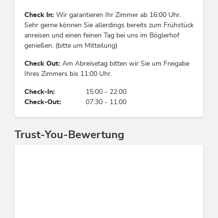
Dampf-Aroma-Sauna, Schönheitsbehandlung,
Check In:
Wir garantieren Ihr Zimmer ab 16:00 Uhr.
Spezialbäder, Dampfbad
Sehr gerne können Sie allerdings bereits zum Frühstück
anreisen und einen feinen Tag bei uns im Böglerhof
Zahlungsarten
genießen. (bitte um Mitteilung)
Barzahlung, Euro akzeptiert, Vorauszahlung, EC-
Check Out:
Am Abreisetag bitten wir Sie um Freigabe
Cash / Maestro, Kreditkarten möglich
Ihres Zimmers bis 11:00 Uhr.
Check-In:
15:00 - 22:00
Betriebsart
Check-Out:
07:30 - 11:00
Seminarhotel, Exklusiv, Familienhotel, Landhotel,
Restaurant
Trust-You-Bewertung
Sport / Freizeit
Tennisplatz, Bademöglichkeit, Billardtisch,
Swimmingpool, Reduzierte Greenfees, Liegen
kostenlos, Ausflugsfahrten, Berg- /
Wanderführer, Aktivitäten am Berg,
Wassergymnastik, Animation / Gästebetreuung /