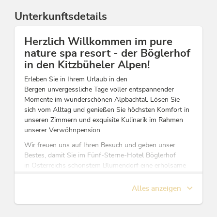
Unterkunftsdetails
Herzlich Willkommen im pure
nature spa resort - der Böglerhof
in den Kitzbüheler Alpen!
Erleben Sie in Ihrem Urlaub in den
Bergen unvergessliche Tage voller entspannender
Momente im wunderschönen Alpbachtal. Lösen Sie
sich vom Alltag und genießen Sie höchsten Komfort in
unseren Zimmern und exquisite Kulinarik im Rahmen
unserer Verwöhnpension.
Wir freuen uns auf Ihren Besuch und geben unser
Bestes, damit Sie im Fünf-Sterne-Hotel Böglerhof
in Österreichs schönstem Blumendorf eine erholsame
und unvergessliche Zeit erleben.
Alles anzeigen
Diese Unterkunft ist Mitglied von
Alpbachtal Card inklusive