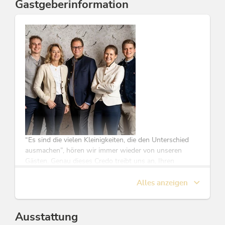
Gastgeberinformation
Rad- & Bike-Unterkunft
Familiennest Partnerbetrieb
Tiroler Wanderhotels
zertifizierter Wanderbertrieb
Österreichisches Umweltzeichen
“Es sind die vielen Kleinigkeiten, die den Unterschied
ausmachen”, hören wir immer wieder von unseren
Gästen. Genau dieses Credo treibt uns an, Ihren
Aufenthalt zu etwas Besonderem zu machen.
Das Wohlfühlambiente im Böglerhof, gepaart mit
Alles anzeigen
unserer Liebe zum Detail und der persönlichen Note im
Service, spüren und schätzen Gäste aus aller Welt.
Ausstattung
Ihre Gastgeber rund um Familie Duftner leben