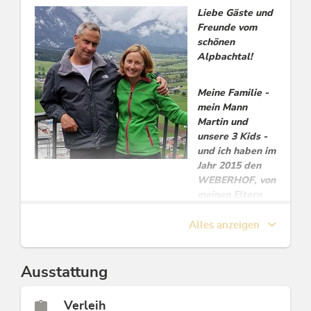
Spielplatz in direkter Nähe. Eine Schibushaltestelle ist in
Liebe Gäste und
unmittelbarer Nähe.
Freunde vom
Immer INKLUSIVE die „Alpbachtal Card“.
schönen
Alpbachtal!
Fam. Petra und Martin Schwarzenauer
Diese Unterkunft ist Mitglied von
Meine Familie -
Alpbachtal Card inklusive
mein Mann
Martin und
unsere 3 Kids -
und ich haben im
Jahr 2015 den
WEBERHOF, von
meinen Eltern
übernommen.
Alles anzeigen
Da das Haus
jahrelang leer
stand und wir
Ausstattung
schon seit dem
Jahr 2006 im
Zillertal
Verleih