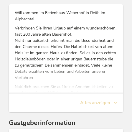
Willkommen im Ferienhaus Weberhof in Reith im
Alpbachtal.
Verbringen Sie Ihren Urlaub auf einem wunderschönen,
fast 200 Jahre alten Bauernhof.
Nicht nur äußerlich erkennt man die Besonderheit und
den Charme dieses Hofes. Die Natürlichkeit von altem
Holz ist im ganzen Haus zu finden. Sei es in den echten
Holzdielenböden oder in einer urigen Bauernstube die
zu gemütlichem Beisammensein einladet. Viele kleine
Details erzählen vom Leben und Arbeiten unserer
Vorfahren.
Natürlich brauchen Sie auf keine Annehmlichkeiten zu
verzichten. So sind Küche und Badezimmer komplett
neu eingerichtet und verfügen über alles, was zu einem
Alles anzeigen
komfortablen und angenehmen Urlaub gehört.
Wenige Gehminuten vom Dorfzentrum (Geschäft,
Restaurants, Badesee, Skigebiet, Skischule, Skiverleih)
Gastgeberinformation
entfernt Für unsere kleinen Gäste befindet sich ein