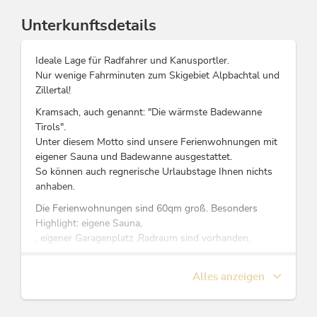
Unterkunftsdetails
Ideale Lage für Radfahrer und Kanusportler.
Nur wenige Fahrminuten zum Skigebiet Alpbachtal und
Zillertal!
Kramsach, auch genannt: "Die wärmste Badewanne
Tirols".
Unter diesem Motto sind unsere Ferienwohnungen mit
eigener Sauna und Badewanne ausgestattet.
So können auch regnerische Urlaubstage Ihnen nichts
anhaben.
Die Ferienwohnungen sind 60qm groß. Besonders
Highlight: eigene Sauna,
, eigener Garagenplatz ,Radraum sind vorhanden.
Der Reintalersee sind nur wenige Gehminuten von
unserem Haus entfernt.
Alles anzeigen
Zahlreiche Wanderwege und Radtouren sind in
unmittelbarer Umgebung und versprechen einen