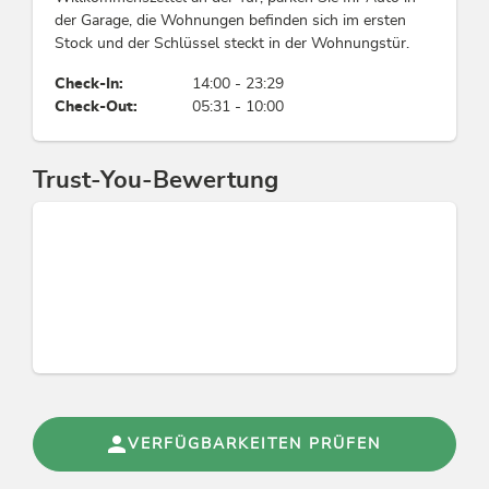
aus
der Garage, die Wohnungen befinden sich im ersten
Gruppen
unbehandeltem
Stock und der Schlüssel steckt in der Wohnungstür.
Lärchenholz,
Gruppen möglich bis Pers.: 12
einen Balkon
Check-In:
14:00 - 23:29
haben wir nicht
Check-Out:
05:31 - 10:00
dazugebaut, da es
Fremdsprachen
dem Charakter
Englisch, Deutsch
des Hauses nicht
Trust-You-Bewertung
entspricht, laut
Denkmalamt.
Links
Alpbachtal Card
Homepage
Wandern im Alpbachtal
Skijuwel Alpbachtal Wildschönau
Instagram
Konditionen
VERFÜGBARKEITEN PRÜFEN
Alpbachtal Card inklusive
Spontan nach Tirol, auch für nur 1-2 Nächte