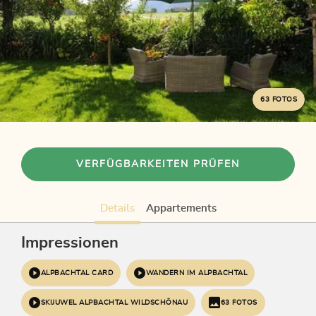
63 FOTOS
VERFÜGBARKEITEN PRÜFEN
Details
Appartements
Impressionen
ALPBACHTAL CARD
WANDERN IM ALPBACHTAL
SKIJUWEL ALPBACHTAL WILDSCHÖNAU
63 FOTOS