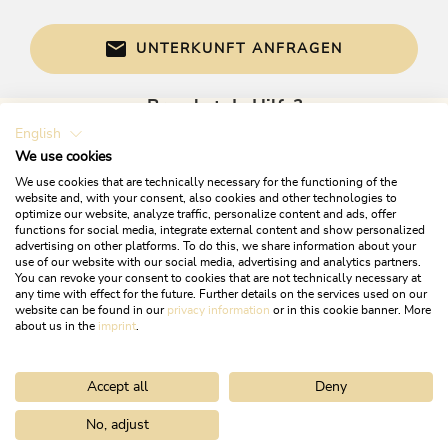
Ideale Lage für Radfahrer und Kanusportler
Nur wenige Fahrminuten zum Skigebiet
UNTERKUNFT ANFRAGEN
Alpbachtal und Zillertal
Jede Wohnung mit Sauna
Brauchst du Hilfe?
English
Gerne sind wir bei Fragen für dich da!
We use cookies
We use cookies that are technically necessary for the functioning of the
website and, with your consent, also cookies and other technologies to
optimize our website, analyze traffic, personalize content and ads, offer
functions for social media, integrate external content and show personalized
advertising on other platforms. To do this, we share information about your
use of our website with our social media, advertising and analytics partners.
You can revoke your consent to cookies that are not technically necessary at
any time with effect for the future. Further details on the services used on our
website can be found in our
privacy information
or in this cookie banner. More
+43 5337 21200
about us in the
imprint
.
info@alpbachtal.at
Accept all
Deny
ÖFFNUNGSZEITEN DER TOURISMUSBÜROS
No, adjust