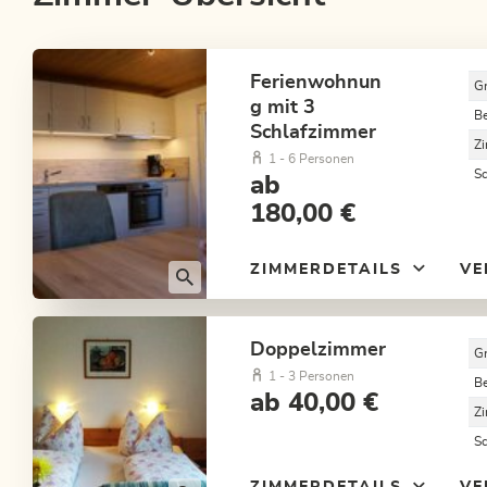
Ferienwohnun
G
g mit 3
B
Schlafzimmer
Z
1 - 6 Personen
S
ab
180,00 €
ZIMMERDETAILS
VE
Doppelzimmer
G
1 - 3 Personen
B
ab 40,00 €
Z
S
ZIMMERDETAILS
VE