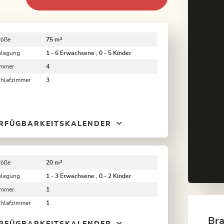
röße
75 m²
elegung
1 - 6 Erwachsene , 0 - 5 Kinder
immer
4
chlafzimmer
3
RFÜGBARKEITSKALENDER
röße
20 m²
elegung
1 - 3 Erwachsene , 0 - 2 Kinder
immer
1
chlafzimmer
1
Bra
RFÜGBARKEITSKALENDER