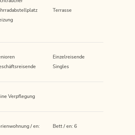
chtraucher
hrradabstellplatz
Terrasse
eizung
nioren
Einzelreisende
schäftsreisende
Singles
ine Verpflegung
rienwohnung / en:
Bett / en: 6