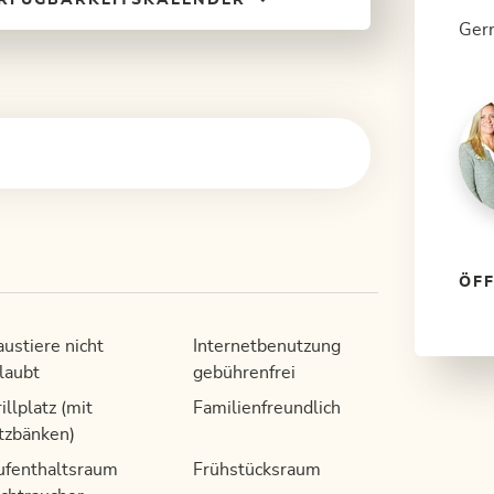
Gern
ÖF
ustiere nicht
Internetbenutzung
laubt
gebührenfrei
illplatz (mit
Familienfreundlich
tzbänken)
ufenthaltsraum
Frühstücksraum