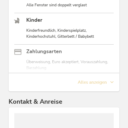
Alle Fenster sind doppelt verglast
Kinder
Kinderfreundlich, Kinderspielplatz,
Kinderhochstuhl, Gitterbett / Babybett
Zahlungsarten
Überweisung, Euro akzeptiert, Vorauszahlung,
Barzahlung
Alles anzeigen
Eignung
Nichtraucher, Senioren, Geschäftsreisende,
Kinder, Familien
Kontakt & Anreise
Sport / Freizeit
Tischtennis, Liegewiese, Garten / Wiese