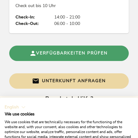
Mensch & Kultur
Check out bis 10 Uhr
Einsatz regionaler Firmen, Handwerker,
Check-In:
14:00 - 21:00
Zulieferer ausschließlich
Check-Out:
06:00 - 10:00
Einrichtungen Betrieb
Historisches Gebäude
VERFÜGBARKEITEN PRÜFEN
Verpflegung
keine Verpflegung
UNTERKUNFT ANFRAGEN
Wellness
Brauchst du Hilfe?
Schwitzstube
English
Gerne sind wir bei Fragen für dich da!
We use cookies
Links
We use cookies that are technically necessary for the functioning of the
website and, with your consent, also cookies and other technologies to
Hompage
optimize our website, analyze traffic, personalize content and ads, offer
functions for social media, integrate external content and show personalized