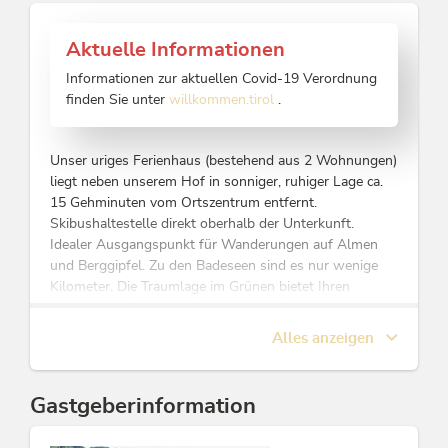
Aktuelle Informationen
Informationen zur aktuellen Covid-19 Verordnung
finden Sie unter
willkommen.tirol
.
Unser uriges Ferienhaus (bestehend aus 2 Wohnungen)
liegt neben unserem Hof in sonniger, ruhiger Lage ca.
15 Gehminuten vom Ortszentrum entfernt.
Skibushaltestelle direkt oberhalb der Unterkunft.
Idealer Ausgangspunkt für Wanderungen auf Almen
und Berggipfel. Zu den Badeseen sind es nur wenige
Kilometer. Die Traumlage im Grünen bietet Ihren
Kindern viel Freiraum. Sei es auf der Spielwiese
(Trampolin, Rutsche, Schaukel, Tischtennis) oder im
Alles anzeigen
Wald unterhalb unseres Hofes. Lassen Sie den Tag mit
einem Grillabend auf der großen Terrasse ausklingen.
Lage: 920 Meter Seehöhe, kein Durchzugsverkehr da die
Gastgeberinformation
Zufahrt am Hof endet.
Hoftypische Besonderheiten: Alpbacher Holzbaustil,