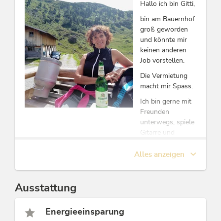
Obstler aus eigener Erzeugung, selbstgebackenes
Hallo ich bin Gitti,
Bauernbrot und frischer hausgemachter Joghurt. Ihre
bin am Bauernhof
Frühstückseier können Sie selber aus dem Hühnerstall
groß geworden
holen, hofeigene Alm.
und könnte mir
Unsere Haustiere: Kühe, Kälber, Schweine, Kater Kastro
keinen anderen
und Oliver und unsere Eierlieferanten.
Job vorstellen.
Herzliche Grüße aus Alpbach!
Die Vermietung
Ihre Fam. Prosser Wörglerhof Alpbacher
macht mir Spass.
Hüttenappartements
Ich bin gerne mit
Freunden
Diese Unterkunft ist Mitglied von
Alpbachtal Card inklusive
unterwegs, spiele
Gitarre und
erkunde die
schöne Bergwelt
Alles anzeigen
mit dem e-bike
oder zu Fuss.
Ausstattung
Energieeinsparung