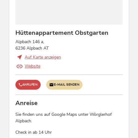
Einrichtungen Bauernhof
Honig, Obst, Milchprodukte & Käse, Brot,
Geflügel, Bienen, Katzen
Hüttenappartement Obstgarten
Alpbach 146 a,
Lage
6236 Alpbach AT
Auf Karte anzeigen
Waldnähe, Wiesenlage, Alleinlage, Am
Wanderweg, Ruhige Lage, Hanglage, Ortsrand,
Website
Romantisches Umfeld
ANRUFEN
E-MAIL SENDEN
Fremdsprachen
Englisch, Deutsch
Anreise
Betten & Zimmer
Sie finden uns auf Google Maps unter Wörglerhof
Alpbach.
Bett / en: 4
Check in ab 14 Uhr