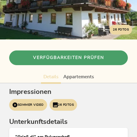
26 FOTOS
VERFÜGBARKEITEN PRÜFEN
Details
Appartements
Impressionen
SOMMER VIDEO
26 FOTOS
Unterkunftsdetails
"Griaß di" am Pulvererhof!