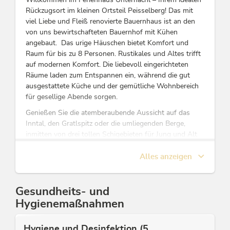
Rückzugsort im kleinen Ortsteil Peisselberg! Das mit
viel Liebe und Fleiß renovierte Bauernhaus ist an den
von uns bewirtschafteten Bauernhof mit Kühen
angebaut. Das urige Häuschen bietet Komfort und
Raum für bis zu 8 Personen. Rustikales und Altes trifft
auf modernen Komfort. Die liebevoll eingerichteten
Räume laden zum Entspannen ein, während die gut
ausgestattete Küche und der gemütliche Wohnbereich
für gesellige Abende sorgen.
Genießen Sie die atemberaubende Aussicht auf das
Inntal, den Gratlspitz oder die umliegenden Berge,
inmitten von drei tollen Schigebieten für Jung und Alt
(Alpbachtal 22 km - Wilder Kaiser 21 km - Zillertal
Spieljochbahn 28 km).
Alles anzeigen
Es ist perfekt für Familien, Freunde oder kleine
Gruppen.
Gesundheits- und
Wir freuen uns darauf, Sie bald als unsere Gäste bei
Hygienemaßnahmen
uns im Ferienhaus Unterhachl willkommen zu heißen!
Hygiene und Desinfektion (5