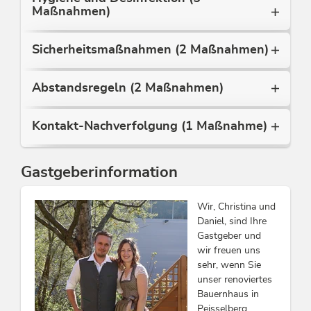
Diese Unterkunft ist Mitglied von
Alpbachtal Card inklusive
Maßnahmen)
Sicherheitsmaßnahmen (2 Maßnahmen)
Abstandsregeln (2 Maßnahmen)
Kontakt-Nachverfolgung (1 Maßnahme)
Gastgeberinformation
Wir, Christina und
Daniel, sind Ihre
Gastgeber und
wir freuen uns
sehr, wenn Sie
unser renoviertes
Bauernhaus in
Peisselberg