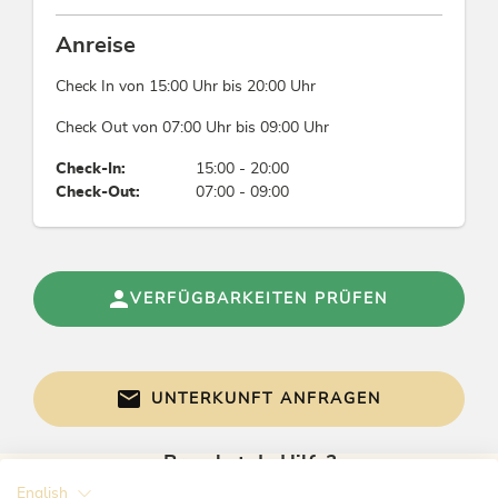
Nichtraucherhaus, Einfamilienhaus
Anreise
Mensch & Kultur
Check In von 15:00 Uhr bis 20:00 Uhr
Einsatz regionaler Firmen, Handwerker,
Check Out von 07:00 Uhr bis 09:00 Uhr
Zulieferer ausschließlich
Check-In:
15:00 - 20:00
Check-Out:
07:00 - 09:00
Abfallvermeidung & Mülltrennung
Mülltrennung / Recyclingtonnen, Kein Einsatz
von Plastik bei Strohhalmen, Bechern, Flaschen,
Geschirr und -besteck, Rührstäbchen und Deko-
VERFÜGBARKEITEN PRÜFEN
Elementen
Einrichtungen Bauernhof
UNTERKUNFT ANFRAGEN
Katzen, Rinder, Geflügel
Brauchst du Hilfe?
Fremdsprachen
English
Gerne sind wir bei Fragen für dich da!