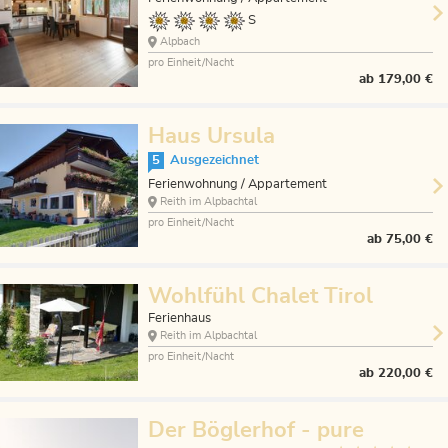
S
Alpbach
pro Einheit/Nacht
ab
179,00 €
Haus Ursula
5
Ausgezeichnet
Ferienwohnung / Appartement
Reith im Alpbachtal
pro Einheit/Nacht
ab
75,00 €
Wohlfühl Chalet Tirol
Ferienhaus
Reith im Alpbachtal
pro Einheit/Nacht
ab
220,00 €
Der Böglerhof - pure