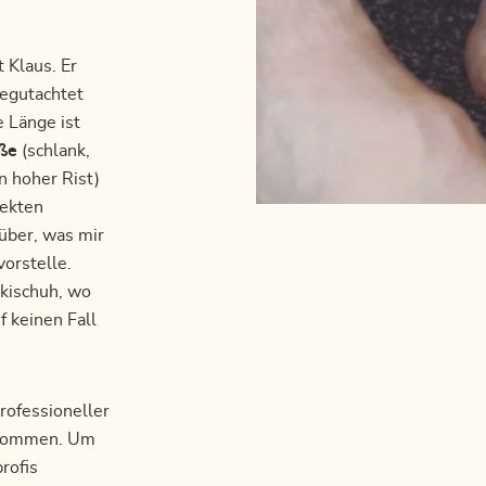
 Klaus. Er
egutachtet
 Länge ist
üße
(schlank,
n hoher Rist)
ekten
rüber, was mir
vorstelle.
kischuh, wo
 keinen Fall
professioneller
u kommen. Um
rofis