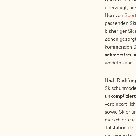
überzeugt, hie
Nori von
Spor
passenden Ski
bisheriger Ski
Zehen gesorgt 
kommenden Ski
schmerzfrei u
wedeln kann.
Nach Rückfrag
Skischuhmodel
unkomplizier
vereinbart. I
sowie Skier u
marschierte i
Talstation de
mit einem her