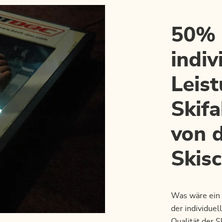
50% 
indiv
Leist
Skif
von d
Skis
Was wäre ein 
der individuel
Qualität der 