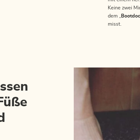
Keine zwei Mi
dem „
Bootdo
misst.
assen
 Füße
d