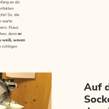
fang an als
erfekten
che! So, die
h warte
ers. Klaus
ehen, denn
er
au weiß, wovon
 richtigen
Auf d
Sock