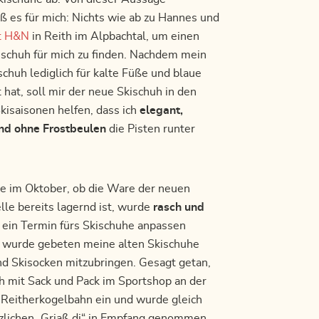
ß es für mich: Nichts wie ab zu Hannes und
t H&N
in Reith im Alpbachtal, um einen
schuh für mich zu finden. Nachdem mein
schuh lediglich für kalte Füße und blaue
hat, soll mir der neue Skischuh in den
saisonen helfen, dass ich
elegant,
nd ohne Frostbeulen
die Pisten runter
e im Oktober, ob die Ware der neuen
le bereits lagernd ist, wurde
rasch und
t
ein Termin fürs Skischuhe anpassen
ch wurde gebeten meine alten Skischuhe
nd Skisocken mitzubringen. Gesagt getan,
ch mit Sack und Pack im Sportshop an der
r Reitherkogelbahn ein und wurde gleich
zlichen „Griaß di“ in Empfang genommen.