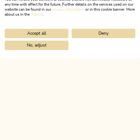
den Dörfern
any time with effect for the future. Further details on the services used on our
website can be found in our
privacy information
or in this cookie banner. More
about us in the
imprint
.
Accept all
Deny
1
/15
sr.pagination-navigation.previous
sr.pagination-navigation.next
No, adjust
ALPBACHTAL
Das ist Tirol.
NEWSLETTER
Geheimtipps und Exklusive
Angebote!