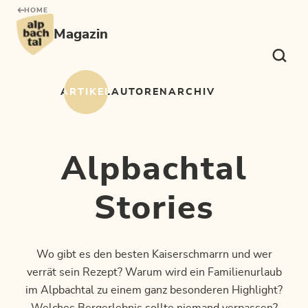
Table Of Content
Alpbachtal Stories
sr.skip-to.main-content
sr.skip-to.table-of-contents
sr.skip-to.main-navigation
HOME
Magazin
ARTIKEL
AUTOREN
ARCHIV
Alpbachtal
Stories
Wo gibt es den besten Kaiserschmarrn und wer
verrät sein Rezept? Warum wird ein Familienurlaub
im Alpbachtal zu einem ganz besonderen Highlight?