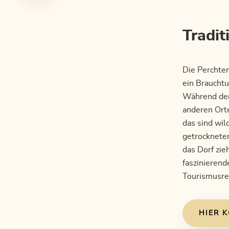
Tradit
Die Perchten
ein Brauchtu
Während der 
anderen Orte
das sind wi
getrocknete
das Dorf zie
faszinierend
Tourismusre
HIER 