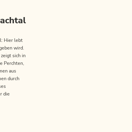
bachtal
: Hier lebt
geben wird.
zeigt sich in
ie Perchten,
ümen aus
men durch
ses
r die