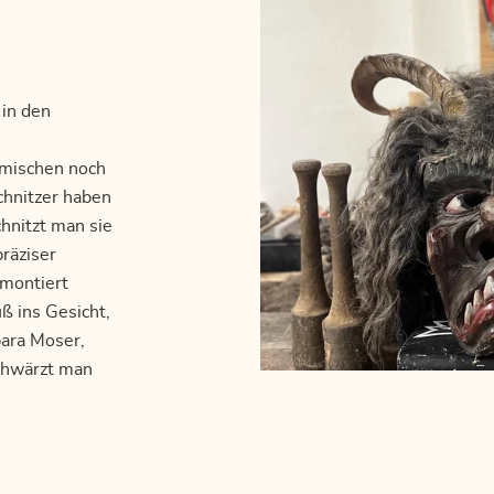
in den
imischen noch
chnitzer haben
hnitzt man sie
räziser
 montiert
ß ins Gesicht,
bara Moser,
chwärzt man