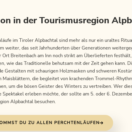
ion in der Tourismusregion Alp
läufe im Tiroler Alpbachtal sind mehr als nur ein uraltes Ritual
m weiter, das seit Jahrhunderten über Generationen weiterge
Ort Breitenbach am Inn noch strikt am Überlieferten festhält, 
n, wie das Traditionelle behutsam mit der Zeit gehen kann. D
lde Gestalten mit schaurigen Holzmasken und schweren Kost
n Maisblättern, die begleitet von krachenden Trommel-Rhyth
hen, um die bösen Geister des Winters zu vertreiben. Wer die
e Spektakel erleben möchte, der sollte am 5. oder 6. Dezembe
gion Alpbachtal besuchen.
KOMMST DU ZU ALLEN PERCHTENLÄUFEN