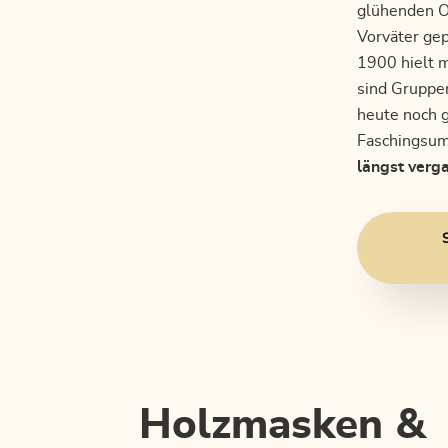
glühenden Oh
Vorväter gep
1900 hielt m
sind Gruppen
heute noch g
Faschingsum
längst verga
Holzmasken &