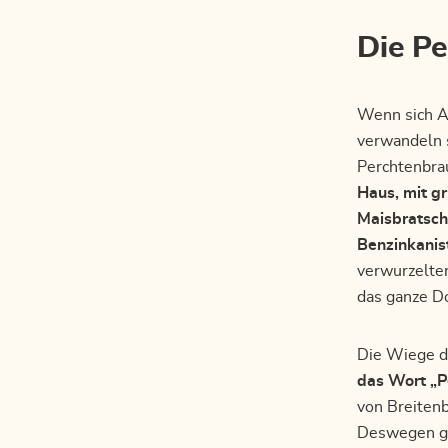
Die Pe
Wenn sich A
verwandeln s
Perchtenbr
Haus, mit g
Maisbratsch
Benzinkanis
verwurzelter
das ganze Do
Die Wiege d
das Wort „P
von Breitenb
Deswegen gib