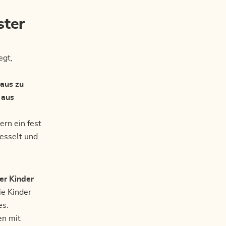
ster
egt,
Haus zu
 aus
ern ein fest
fesselt und
er Kinder
ie Kinder
es.
en mit