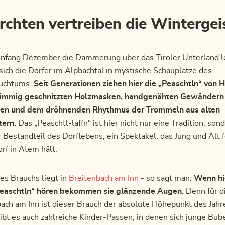
rchten vertreiben die Wintergei
nfang Dezember die Dämmerung über das Tiroler Unterland l
ich die Dörfer im Alpbachtal in mystische Schauplätze des
auchtums.
Seit Generationen ziehen hier die „Peaschtln“ von 
rimmig geschnitzten Holzmasken, handgenähten Gewändern
en und dem dröhnenden Rhythmus der Trommeln aus alten
tern.
Das „Peaschtl-laffn“ ist hier nicht nur eine Tradition, sond
 Bestandteil des Dorflebens, ein Spektakel, das Jung und Alt 
rf in Atem hält.
es Brauchs liegt in
Breitenbach am Inn
- so sagt man.
Wenn hi
easchtln“ hören bekommen sie glänzende Augen.
Denn für d
ach am Inn ist dieser Brauch der absolute Höhepunkt des Jahr
t es auch zahlreiche Kinder-Passen, in denen sich junge Bub