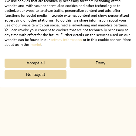
We use cookies that are technically necessary for the functioning of the
website and, with your consent, also cookies and other technologies to
optimize our website, analyze traffic, personalize content and ads, offer
functions for social media, integrate external content and show personalized
advertising on other platforms. To do this, we share information about your
use of our website with our social media, advertising and analytics partners.
You can revoke your consent to cookies that are not technically necessary at
17. April 2023
any time with effect for the future. Further details on the services used on our
website can be found in our
privacy information
or in this cookie banner. More
Gesundheitstipps von der
about us in the
imprint
.
Kräuterbäuerin!
Accept all
Deny
No, adjust
Home
Trachtiges aus Leder und Metall
ALPBACHTAL
Das ist Tirol.
NEWSLETTER