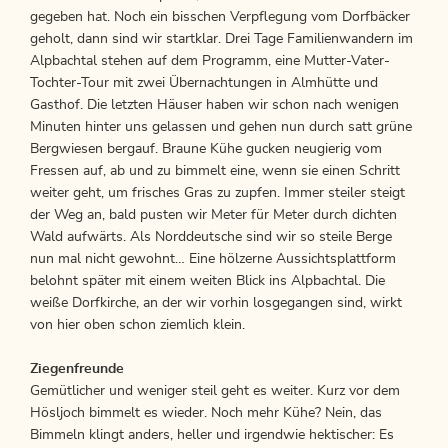
gegeben hat. Noch ein bisschen Verpflegung vom Dorfbäcker
geholt, dann sind wir startklar. Drei Tage Familienwandern im
Alpbachtal stehen auf dem Programm, eine Mutter-Vater-
Tochter-Tour mit zwei Übernachtungen in Almhütte und
Gasthof. Die letzten Häuser haben wir schon nach wenigen
Minuten hinter uns gelassen und gehen nun durch satt grüne
Bergwiesen bergauf. Braune Kühe gucken neugierig vom
Fressen auf, ab und zu bimmelt eine, wenn sie einen Schritt
weiter geht, um frisches Gras zu zupfen. Immer steiler steigt
der Weg an, bald pusten wir Meter für Meter durch dichten
Wald aufwärts. Als Norddeutsche sind wir so steile Berge
nun mal nicht gewohnt… Eine hölzerne Aussichtsplattform
belohnt später mit einem weiten Blick ins Alpbachtal. Die
weiße Dorfkirche, an der wir vorhin losgegangen sind, wirkt
von hier oben schon ziemlich klein.
Ziegenfreunde
Gemütlicher und weniger steil geht es weiter. Kurz vor dem
Hösljoch bimmelt es wieder. Noch mehr Kühe? Nein, das
Bimmeln klingt anders, heller und irgendwie hektischer: Es