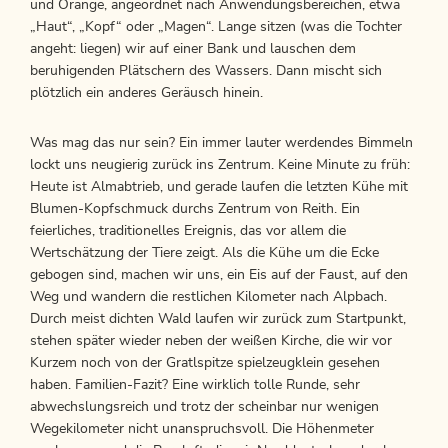
und Orange, angeordnet nach Anwendungsbereichen, etwa
„Haut“, „Kopf“ oder „Magen“. Lange sitzen (was die Tochter
angeht: liegen) wir auf einer Bank und lauschen dem
beruhigenden Plätschern des Wassers. Dann mischt sich
plötzlich ein anderes Geräusch hinein.
Was mag das nur sein? Ein immer lauter werdendes Bimmeln
lockt uns neugierig zurück ins Zentrum. Keine Minute zu früh:
Heute ist Almabtrieb, und gerade laufen die letzten Kühe mit
Blumen-Kopfschmuck durchs Zentrum von Reith. Ein
feierliches, traditionelles Ereignis, das vor allem die
Wertschätzung der Tiere zeigt. Als die Kühe um die Ecke
gebogen sind, machen wir uns, ein Eis auf der Faust, auf den
Weg und wandern die restlichen Kilometer nach Alpbach.
Durch meist dichten Wald laufen wir zurück zum Startpunkt,
stehen später wieder neben der weißen Kirche, die wir vor
Kurzem noch von der Gratlspitze spielzeugklein gesehen
haben. Familien-Fazit? Eine wirklich tolle Runde, sehr
abwechslungsreich und trotz der scheinbar nur wenigen
Wegekilometer nicht unanspruchsvoll. Die Höhenmeter