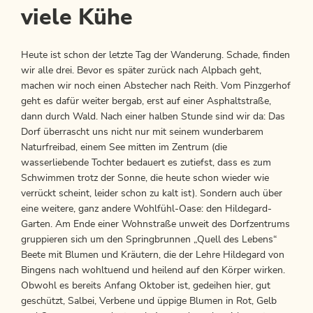
viele Kühe
Heute ist schon der letzte Tag der Wanderung. Schade, finden
wir alle drei. Bevor es später zurück nach Alpbach geht,
machen wir noch einen Abstecher nach Reith. Vom Pinzgerhof
geht es dafür weiter bergab, erst auf einer Asphaltstraße,
dann durch Wald. Nach einer halben Stunde sind wir da: Das
Dorf überrascht uns nicht nur mit seinem wunderbarem
Naturfreibad, einem See mitten im Zentrum (die
wasserliebende Tochter bedauert es zutiefst, dass es zum
Schwimmen trotz der Sonne, die heute schon wieder wie
verrückt scheint, leider schon zu kalt ist). Sondern auch über
eine weitere, ganz andere Wohlfühl-Oase: den Hildegard-
Garten. Am Ende einer Wohnstraße unweit des Dorfzentrums
gruppieren sich um den Springbrunnen „Quell des Lebens“
Beete mit Blumen und Kräutern, die der Lehre Hildegard von
Bingens nach wohltuend und heilend auf den Körper wirken.
Obwohl es bereits Anfang Oktober ist, gedeihen hier, gut
geschützt, Salbei, Verbene und üppige Blumen in Rot, Gelb