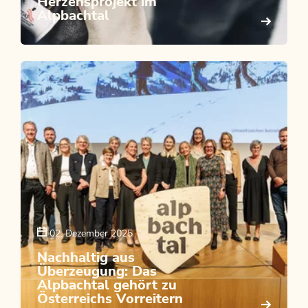
Herzensprojekt im
Alpbachtal
02. Dezember 2025
Nachhaltig aus
Überzeugung: Das
Alpbachtal gehört zu
Österreichs Vorreitern