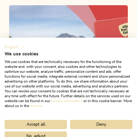
English
We use cookies
We use cookies that are technically necessary for the functioning of the
website and, with your consent, also cookies and other technologies to
optimize our website, analyze traffic, personalize content and ads, offer
functions for social media, integrate external content and show personalized
advertising on other platforms. To do this, we share information about your
use of our website with our social media, advertising and analytics partners.
You can revoke your consent to cookies that are not technically necessary at
any time with effect for the future. Further details on the services used on our
09. Dezember 2025
website can be found in our
privacy information
or in this cookie banner. More
about us in the
imprint
.
Alpbachtal Card Digital
Accept all
Deny
No, adjust
Home
24 Stunden, ein Ziel: Nachhaltig unterwegs im Alpbachtal