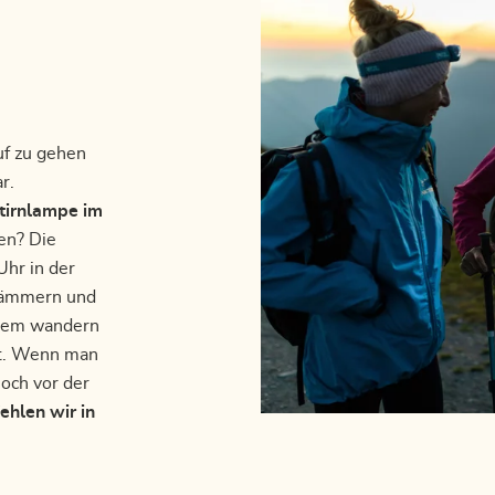
uf zu gehen
r.
tirnlampe im
ren? Die
Uhr in der
 dämmern und
udem wandern
it. Wenn man
noch vor der
ehlen wir in