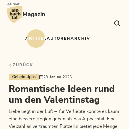
Table Of Content
Pferdekutschenfahrt
Spaziergang entlang des Berglsteinersees
Romantische Fackelwanderung
Schlosspark Matzen erkunden
Liebesbotschaft aus Rattenberg
Spontaner Kurzurlaub
Das könnte dich auch interessieren
sr.skip-to.main-content
sr.skip-to.table-of-contents
sr.skip-to.main-navigation
HOME
Magazin
ARTIKEL
AUTOREN
ARCHIV
ZURÜCK
Geheimtipps
28. Januar 2026
Romantische Ideen rund
um den Valentinstag
Liebe liegt in der Luft – für Verliebte könnte es kaum
eine bessere Region geben als das Alpbachtal. Eine
Vielzahl an verträumten Platzerln bietet jede Menge