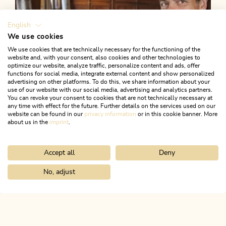
English
We use cookies
We use cookies that are technically necessary for the functioning of the
website and, with your consent, also cookies and other technologies to
optimize our website, analyze traffic, personalize content and ads, offer
functions for social media, integrate external content and show personalized
advertising on other platforms. To do this, we share information about your
use of our website with our social media, advertising and analytics partners.
09. Januar 2026
You can revoke your consent to cookies that are not technically necessary at
any time with effect for the future. Further details on the services used on our
Die häufigsten
website can be found in our
privacy information
or in this cookie banner. More
Fehleinschätzungen
about us in the
imprint
.
abseits der Skipiste
Accept all
Deny
No, adjust
Home
Romantische Ideen rund um den Valentinstag
ALPBACHTAL