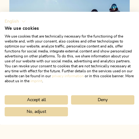
English
We use cookies
We use cookies that are technically necessary for the functioning of the
website and, with your consent, also cookies and other technologies to
optimize our website, analyze traffic, personalize content and ads, offer
functions for social media, integrate external content and show personalized
advertising on other platforms. To do this, we share information about your
use of our website with our social media, advertising and analytics partners.
You can revoke your consent to cookies that are not technically necessary at
any time with effect for the future. Further details on the services used on our
website can be found in our
privacy information
or in this cookie banner. More
about us in the
imprint
.
Accept all
Deny
Skifahren mit Kindern
No, adjust
FAMILIENZEIT IM WINTER
Home
Aktivitäten
Winter
Pferdekutschenfahrt
ALPBACHTAL