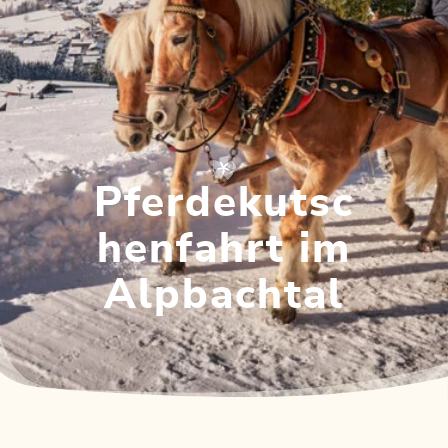
Pferdekutsc
henfahrt im
Alpbachtal