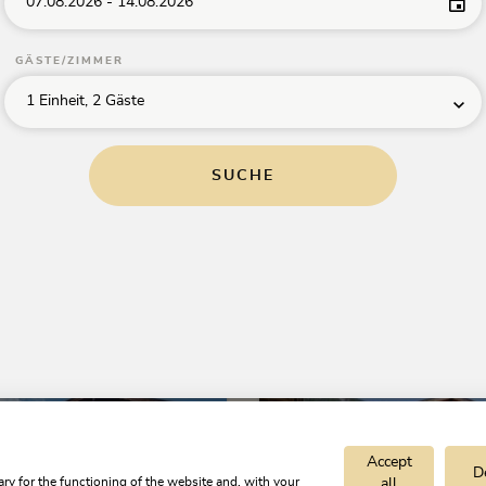
07.08.2026
-
14.08.2026
GÄSTE/ZIMMER
1 Einheit, 2 Gäste
lweiss
Außergraben
TrustYou Rating
Bauernhof,
4.8
Ausgezeichnet
SUCHE
Ferienwohnung /
Appartement
Auf Karte zeigen
Alpbach
Auf Karte zeigen
ht
pro Einheit/Nacht
 €
ab
100,00 €
Accept
D
ry for the functioning of the website and, with your
all