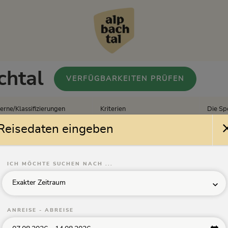
chtal
VERFÜGBARKEITEN PRÜFEN
erne/Klassifizierungen
Kriterien
Die Sp
lle
Alle Kriterien
Spezia
Reisedaten eingeben
ICH MÖCHTE SUCHEN NACH ...
Exakter Zeitraum
ANREISE - ABREISE