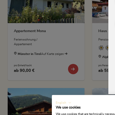
Appartement Mona
Haus Ede
Ferienwohnung /
Pension
Appartement
Münster in Tirol
Auf Karte zeigen
Alpbach
pro Einheit/Nacht
pro Person/Nac
ab
90,00 €
ab
59,00
English
We use cookies
We use cookies that are technically necessa