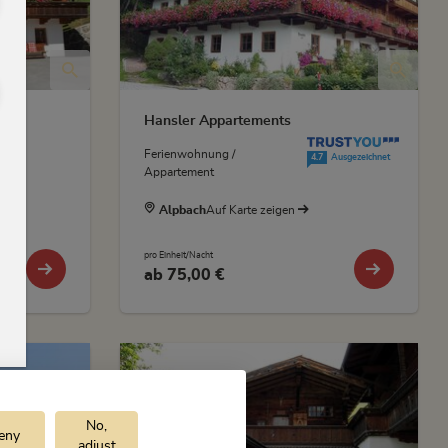
Hansler Appartements
TrustYou Rating
Ferienwohnung /
4.7
Ausgezeichnet
Appartement
Alpbach
Auf Karte zeigen
pro Einheit/Nacht
ab
75,00 €
No,
eny
adjust